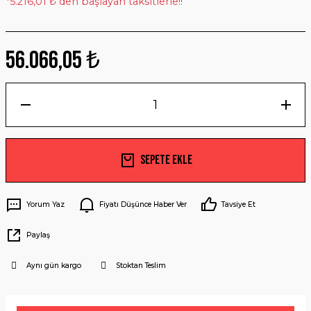
*5.216,01 ₺ den başlayan taksitlerle!!
56.066,05 ₺
Sepete Ekle
Yorum Yaz
Fiyatı Düşünce Haber Ver
Tavsiye Et
Paylaş
Aynı gün kargo
Stoktan Teslim