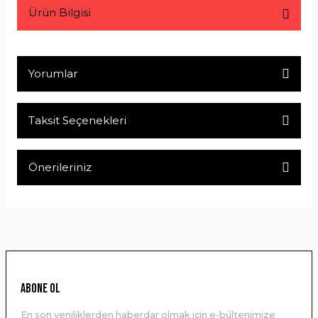
Ürün Bilgisi
Yorumlar
Taksit Seçenekleri
Bu ürüne ilk yorumu siz yapın!
Önerileriniz
Yorum Yaz
Bu ürünün fiyat bilgisi, resim, ürün açıklamalarında ve diğer
konularda yetersiz gördüğünüz noktaları öneri formunu
kullanarak tarafımıza iletebilirsiniz.
Görüş ve önerileriniz için teşekkür ederiz.
Ürün resmi kalitesiz, bozuk veya görüntülenemiyor.
ABONE OL
Ürün açıklamasında eksik bilgiler bulunuyor.
En son yeniliklerden haberdar olmak için e-bültenimize