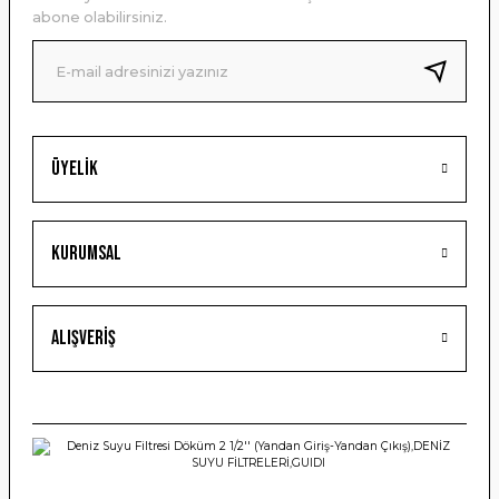
Ürün bilgilerinde hatalar bulunuyor.
abone olabilirsiniz.
Ürün fiyatı diğer sitelerden daha pahalı.
Bu ürüne benzer farklı alternatifler olmalı.
Üyelik
Gönder
Kurumsal
Alışveriş