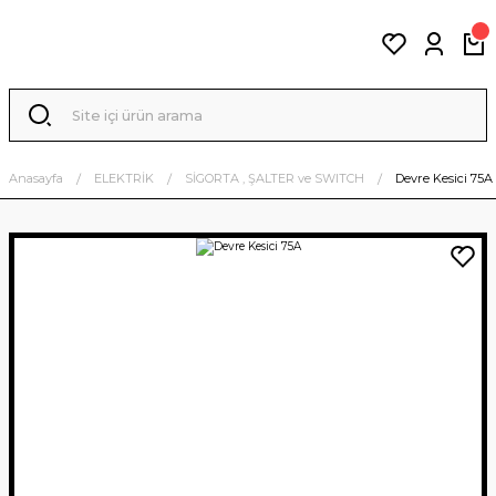
Anasayfa
ELEKTRİK
SİGORTA , ŞALTER ve SWITCH
Devre Kesici 75A