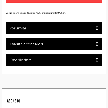
Vetus devre kesici. Sürekli 75A, maksimum 350A/5sn.
Yorumlar
Taksit Seçenekleri
Bu ürüne ilk yorumu siz yapın!
Önerileriniz
Yorum Yaz
Bu ürünün fiyat bilgisi, resim, ürün açıklamalarında ve diğer
konularda yetersiz gördüğünüz noktaları öneri formunu
kullanarak tarafımıza iletebilirsiniz.
Görüş ve önerileriniz için teşekkür ederiz.
Ürün resmi kalitesiz, bozuk veya görüntülenemiyor.
ABONE OL
Ürün açıklamasında eksik bilgiler bulunuyor.