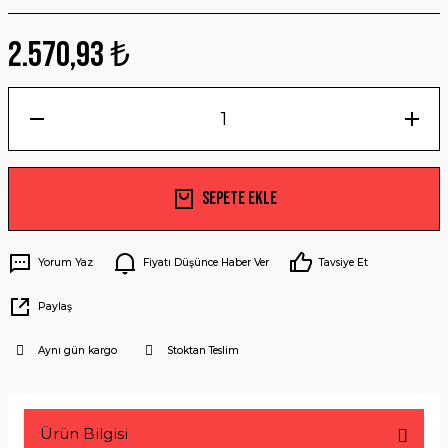
2.570,93 ₺
Sepete Ekle
Yorum Yaz
Fiyatı Düşünce Haber Ver
Tavsiye Et
Paylaş
Aynı gün kargo
Stoktan Teslim
Ürün Bilgisi