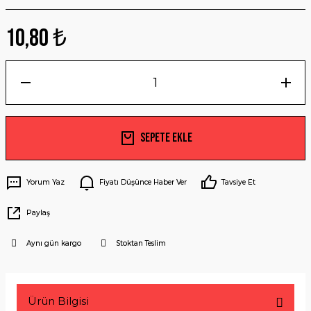
10,80 ₺
Sepete Ekle
Yorum Yaz
Fiyatı Düşünce Haber Ver
Tavsiye Et
Paylaş
Aynı gün kargo
Stoktan Teslim
Ürün Bilgisi