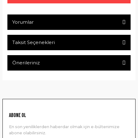
Yorumlar
Taksit Seçenekleri
Bu ürüne ilk yorumu siz yapın!
Önerileriniz
Yorum Yaz
Bu ürünün fiyat bilgisi, resim, ürün açıklamalarında ve diğer
konularda yetersiz gördüğünüz noktaları öneri formunu
kullanarak tarafımıza iletebilirsiniz.
Görüş ve önerileriniz için teşekkür ederiz.
Ürün resmi kalitesiz, bozuk veya görüntülenemiyor.
ABONE OL
Ürün açıklamasında eksik bilgiler bulunuyor.
En son yeniliklerden haberdar olmak için e-bültenimize
Ürün bilgilerinde hatalar bulunuyor.
abone olabilirsiniz.