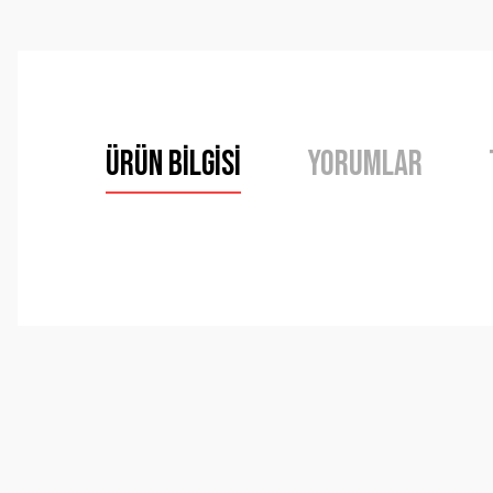
Ürün Bilgisi
Yorumlar
Bu ürünün fiyat bilgisi, resim, ürün açıklamalarında ve 
Görüş ve önerileriniz için teşekkür ederiz.
Ürün resmi kalitesiz, bozuk veya görüntülenemiyor.
Ürün açıklamasında eksik bilgiler bulunuyor.
Ürün bilgilerinde hatalar bulunuyor.
Ürün fiyatı diğer sitelerden daha pahalı.
Bu ürüne benzer farklı alternatifler olmalı.