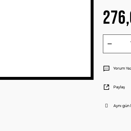
276,
Yorum Ya
Paylaş
Aynı gün