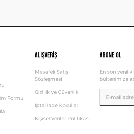
Gönder
Alışveriş
ABONE OL
Mesafeli Satış
En son yenilik
Sözleşmesi
bültenimize ab
mu
Gizlilik ve Güvenlik
irim Formu
İptal İade Koşullari
ula
Kişisel Veriler Politikası
i