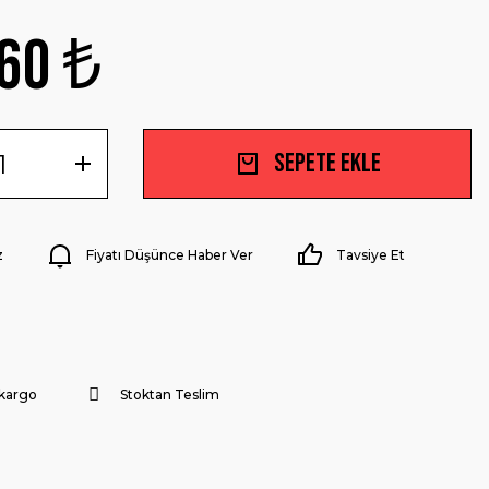
60 ₺
Sepete Ekle
z
Fiyatı Düşünce Haber Ver
Tavsiye Et
 kargo
Stoktan Teslim