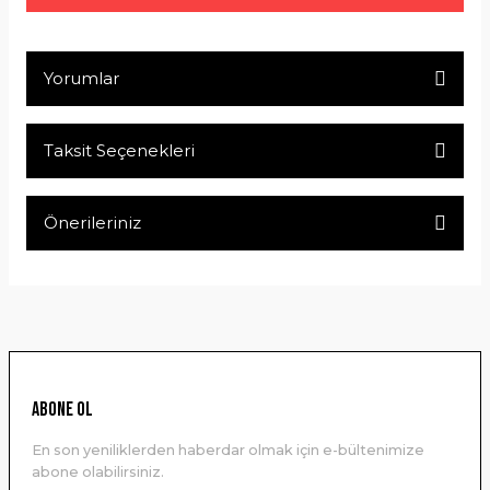
Yorumlar
Taksit Seçenekleri
Bu ürüne ilk yorumu siz yapın!
Önerileriniz
Yorum Yaz
Bu ürünün fiyat bilgisi, resim, ürün açıklamalarında ve diğer
konularda yetersiz gördüğünüz noktaları öneri formunu
kullanarak tarafımıza iletebilirsiniz.
Görüş ve önerileriniz için teşekkür ederiz.
Ürün resmi kalitesiz, bozuk veya görüntülenemiyor.
ABONE OL
Ürün açıklamasında eksik bilgiler bulunuyor.
En son yeniliklerden haberdar olmak için e-bültenimize
Ürün bilgilerinde hatalar bulunuyor.
abone olabilirsiniz.