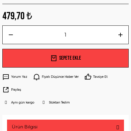
479,70 ₺
Sepete Ekle
Yorum Yaz
Fiyatı Düşünce Haber Ver
Tavsiye Et
Paylaş
Aynı gün kargo
Stoktan Teslim
Ürün Bilgisi