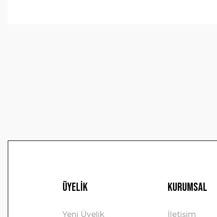
Bu ürünün fiyat bilgisi, resim, ürün açıklamalarında ve 
Görüş ve önerileriniz için teşekkür ederiz.
Ürün resmi kalitesiz, bozuk veya görüntülenemiyor.
Ürün açıklamasında eksik bilgiler bulunuyor.
Ürün bilgilerinde hatalar bulunuyor.
Ürün fiyatı diğer sitelerden daha pahalı.
Bu ürüne benzer farklı alternatifler olmalı.
Üyelik
Kurumsal
Yeni Üyelik
İletişim