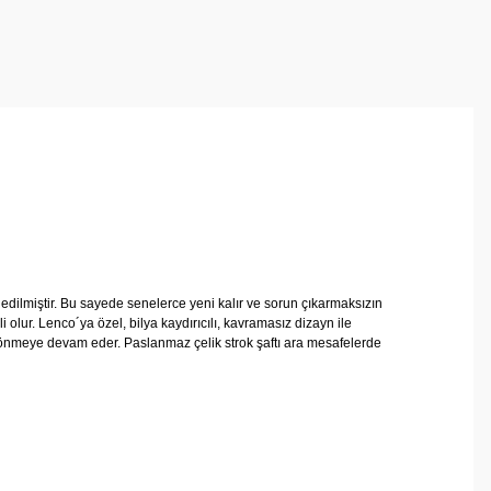
ilmiştir. Bu sayede senelerce yeni kalır ve sorun çıkarmaksızın
 olur. Lenco´ya özel, bilya kaydırıcılı, kavramasız dizayn ile
 dönmeye devam eder. Paslanmaz çelik strok şaftı ara mesafelerde