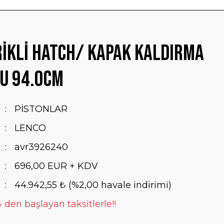
ikli Hatch/ Kapak Kaldırma
u 94.0cm
PİSTONLAR
LENCO
avr3926240
696,00 EUR + KDV
44.942,55 ₺ (%2,00 havale indirimi)
 den başlayan taksitlerle!!