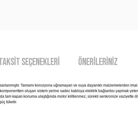
Taksit Seçenekleri
Önerileriniz
asarlanmıştır. Tamamı korozyona uğramayan ve suya dayanıklı malzemelerden imal ed
çok komponentten oluşan sistem yerine sadec kabloya elektrik bağlantısı yapmak yeterli
ya da tam kapalı konuma ulaştığında motor kilitlenmez, sürekli senkronize vaziyette
üç tüketir.