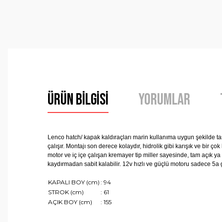
Ürün Bilgisi
Yorumlar
Lenco hatch/ kapak kaldıraçları marin kullanıma uygun şekilde t
çalışır. Montajı son derece kolaydır, hidrolik gibi karışık ve bir 
motor ve iç içe çalışan kremayer tip miller sayesinde, tam açık 
kaydırmadan sabit kalabilir. 12v hızlı ve güçlü motoru sadece 5a g
KAPALI BOY (cm)
: 94
STROK (cm)
: 61
AÇIK BOY (cm)
: 155