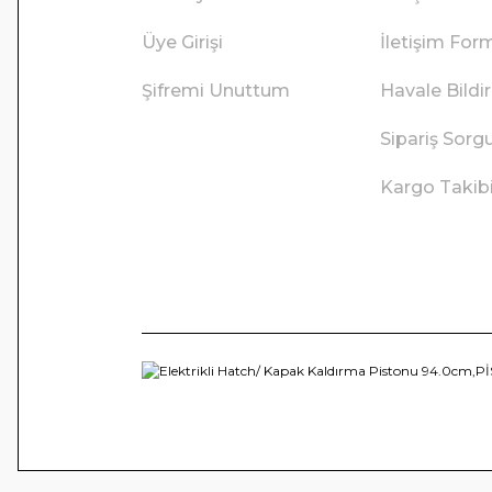
Üye Girişi
İletişim For
Şifremi Unuttum
Havale Bild
Sipariş Sorg
Kargo Takib