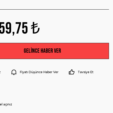
59,75 ₺
Gelince Haber Ver
z
Fiyatı Düşünce Haber Ver
Tavsiye Et
el açınız