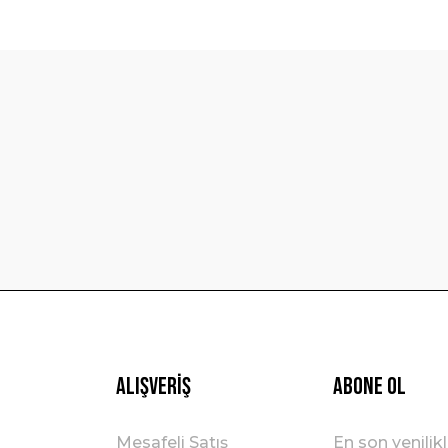
diğer konularda yetersiz gördüğünüz noktaları öneri formunu kullanarak t
Bu ürüne ilk yorumu siz yapın!
Yorum Yaz
Gönder
Alışveriş
ABONE OL
Mesafeli Satış
En son yenilik