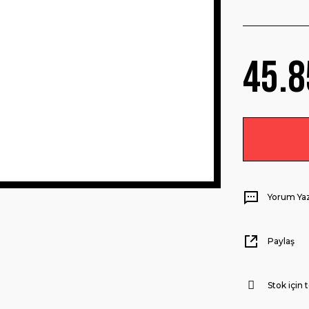
45.8
Yorum Ya
Paylaş
Stok için t