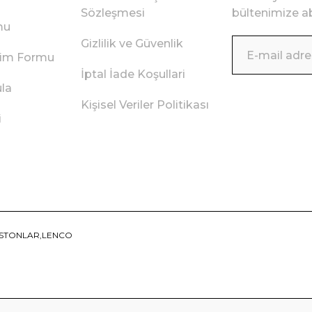
Sözleşmesi
bültenimize ab
mu
Gizlilik ve Güvenlik
irim Formu
İptal İade Koşullari
ula
Kişisel Veriler Politikası
i