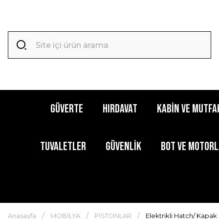
GÜVERTE
HIRDAVAT
KABİN ve MUTFA
TUVALETLER
GÜVENLİK
BOT ve MOTOR
Anasayfa
MOBİLYA
PİSTONLAR
Elektrikli Hatch/ Kapa