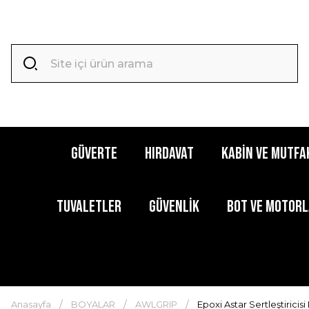
GÜVERTE
HIRDAVAT
KABİN ve MUTFA
TUVALETLER
GÜVENLİK
BOT ve MOTOR
Anasayfa
BOYALAR
AWLGRIP
Epoxi Astar Sertleştiricisi