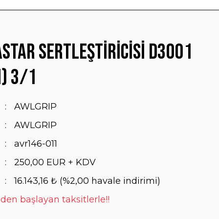
Astar Sertleştiricisi D3001
) 3/1
AWLGRIP
AWLGRIP
avr146-011
250,00 EUR + KDV
16.143,16 ₺ (%2,00 havale indirimi)
 den başlayan taksitlerle!!