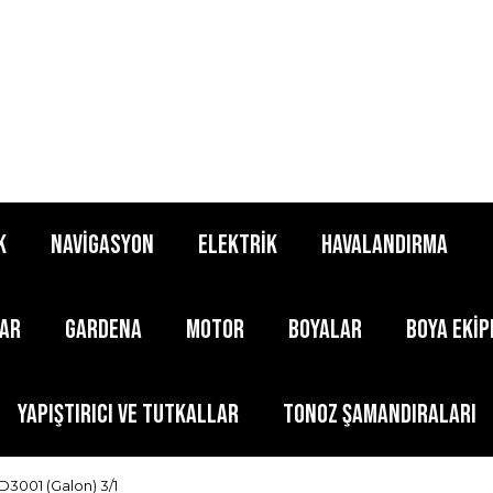
K
NAVİGASYON
ELEKTRİK
HAVALANDIRMA
LAR
GARDENA
MOTOR
BOYALAR
BOYA EKİ
YAPIŞTIRICI ve TUTKALLAR
TONOZ ŞAMANDIRALARI
 D3001 (Galon) 3/1