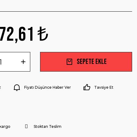
72,61 ₺
Sepete Ekle
z
Fiyatı Düşünce Haber Ver
Tavsiye Et
 kargo
Stoktan Teslim