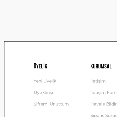
Ürün bilgilerinde hatalar bulunuyor.
Ürün fiyatı diğer sitelerden daha pahalı.
Bu ürüne benzer farklı alternatifler olmalı.
Üyelik
Kurumsal
Yeni Üyelik
İletişim
Üye Girişi
İletişim For
Şifremi Unuttum
Havale Bild
Sipariş Sorg