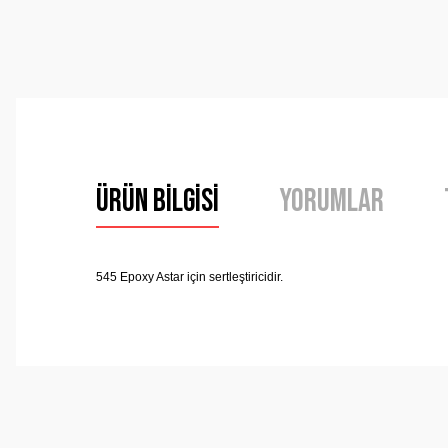
Ürün Bilgisi
Yorumlar
545 Epoxy Astar için sertleştiricidir.
Bu ürünün fiyat bilgisi, resim, ürün açıklamalarında ve 
Görüş ve önerileriniz için teşekkür ederiz.
Ürün resmi kalitesiz, bozuk veya görüntülenemiyor.
Ürün açıklamasında eksik bilgiler bulunuyor.