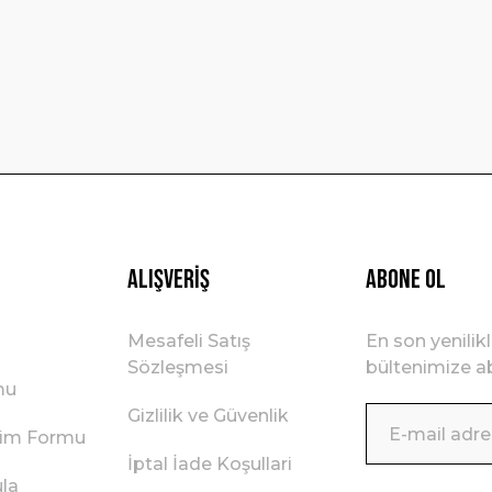
Gönder
Alışveriş
ABONE OL
Mesafeli Satış
En son yenilik
Sözleşmesi
bültenimize ab
mu
Gizlilik ve Güvenlik
irim Formu
İptal İade Koşullari
ula