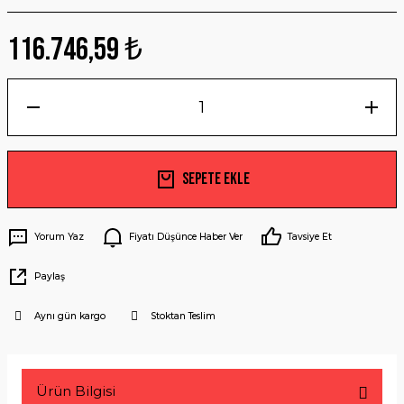
116.746,59 ₺
Sepete Ekle
Yorum Yaz
Fiyatı Düşünce Haber Ver
Tavsiye Et
Paylaş
Aynı gün kargo
Stoktan Teslim
Ürün Bilgisi