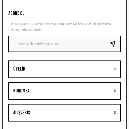
Ürün resmi kalitesiz, bozuk veya görüntülenemiyor.
ABONE OL
Ürün açıklamasında eksik bilgiler bulunuyor.
En son yeniliklerden haberdar olmak için e-bültenimize
Ürün bilgilerinde hatalar bulunuyor.
abone olabilirsiniz.
Ürün fiyatı diğer sitelerden daha pahalı.
Bu ürüne benzer farklı alternatifler olmalı.
Üyelik
Gönder
Kurumsal
Alışveriş