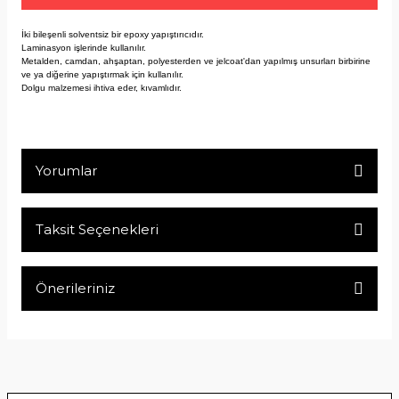
İki bileşenli solventsiz bir epoxy yapıştırıcıdır.
Laminasyon işlerinde kullanılır.
Metalden, camdan, ahşaptan, polyesterden ve jelcoat'dan yapılmış unsurları birbirine
ve ya diğerine yapıştırmak için kullanılır.
Dolgu malzemesi ihtiva eder, kıvamlıdır.
Yorumlar
Taksit Seçenekleri
Bu ürüne ilk yorumu siz yapın!
Önerileriniz
Yorum Yaz
Bu ürünün fiyat bilgisi, resim, ürün açıklamalarında ve diğer
konularda yetersiz gördüğünüz noktaları öneri formunu
kullanarak tarafımıza iletebilirsiniz.
Görüş ve önerileriniz için teşekkür ederiz.