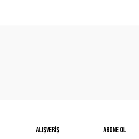
diğer konularda yetersiz gördüğünüz noktaları öneri formunu kullanarak t
Bu ürüne ilk yorumu siz yapın!
Yorum Yaz
Gönder
Alışveriş
ABONE OL