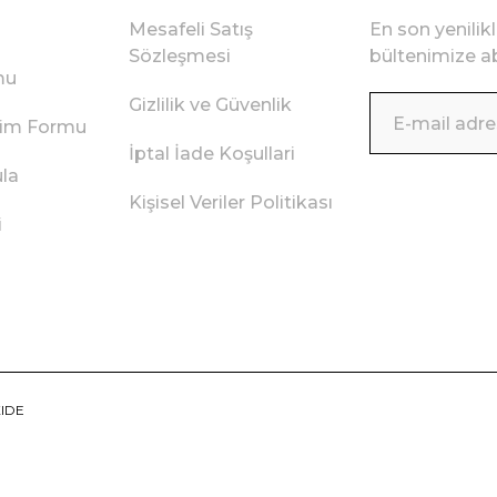
Mesafeli Satış
En son yenilik
Sözleşmesi
bültenimize ab
mu
Gizlilik ve Güvenlik
irim Formu
İptal İade Koşullari
ula
Kişisel Veriler Politikası
i