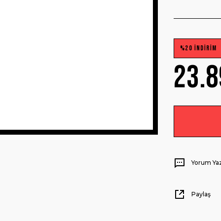
%20 İNDİRİM
23.8
Yorum Ya
Paylaş