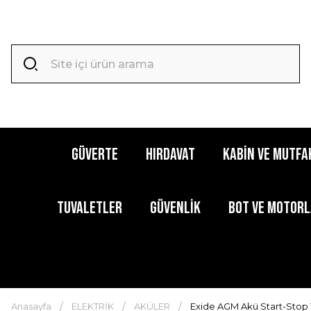
GÜVERTE
HIRDAVAT
KABİN ve MUTFA
TUVALETLER
GÜVENLİK
BOT ve MOTOR
Anasayfa
ELEKTRİK
AKÜLER
Exide AGM Akü Start-Stop