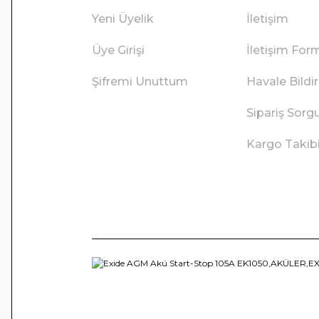
Yeni Üyelik
İletişim
Üye Girişi
İletişim For
Şifremi Unuttum
Havale Bild
Sipariş Sorg
Kargo Takib