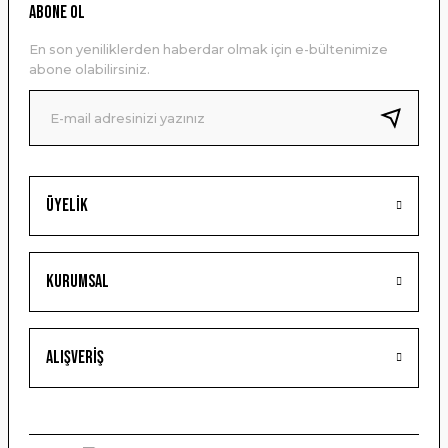
Ürün resmi kalitesiz, bozuk veya görüntülenemiyor.
ABONE OL
Ürün açıklamasında eksik bilgiler bulunuyor.
En son yeniliklerden haberdar olmak için e-bültenimize
Ürün bilgilerinde hatalar bulunuyor.
abone olabilirsiniz.
Ürün fiyatı diğer sitelerden daha pahalı.
Bu ürüne benzer farklı alternatifler olmalı.
Üyelik
Gönder
Kurumsal
Alışveriş