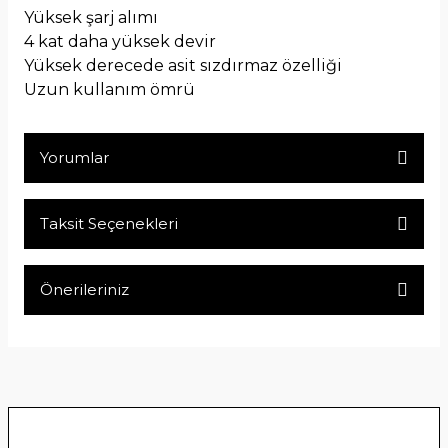
Yüksek şarj alımı
4 kat daha yüksek devir
Yüksek derecede asit sızdırmaz özelliği
Uzun kullanım ömrü
Yorumlar
Taksit Seçenekleri
Bu ürüne ilk yorumu siz yapın!
Önerileriniz
Yorum Yaz
Bu ürünün fiyat bilgisi, resim, ürün açıklamalarında ve diğer
konularda yetersiz gördüğünüz noktaları öneri formunu
kullanarak tarafımıza iletebilirsiniz.
Görüş ve önerileriniz için teşekkür ederiz.