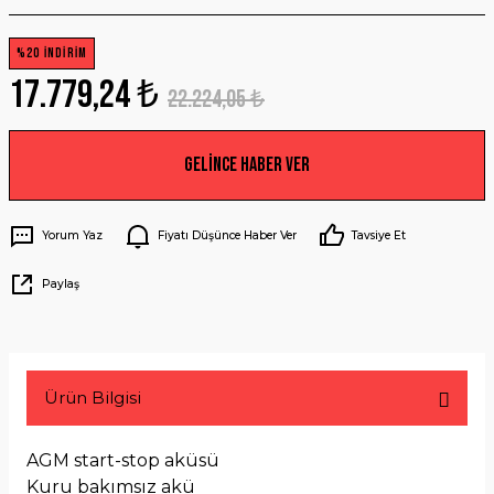
%20 İNDİRİM
17.779,24 ₺
22.224,05 ₺
Gelince Haber Ver
Yorum Yaz
Fiyatı Düşünce Haber Ver
Tavsiye Et
Paylaş
Ürün Bilgisi
AGM start-stop aküsü
Kuru bakımsız akü