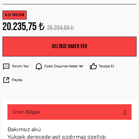
%20 İNDİRİM
20.235,75 ₺
25.294,69 ₺
Gelince Haber Ver
Yorum Yaz
Fiyatı Düşünce Haber Ver
Tavsiye Et
Paylaş
Ürün Bilgisi
Bakımsız akü
Yüksek derecede asit sızdırmaz özelliği