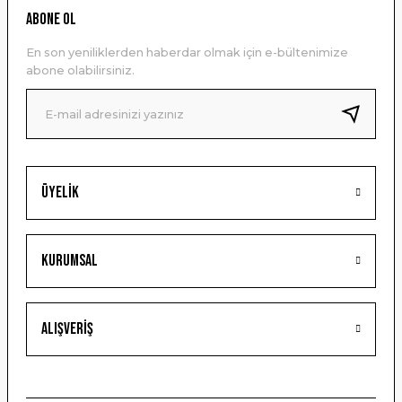
Ürün resmi kalitesiz, bozuk veya görüntülenemiyor.
ABONE OL
Ürün açıklamasında eksik bilgiler bulunuyor.
En son yeniliklerden haberdar olmak için e-bültenimize
Ürün bilgilerinde hatalar bulunuyor.
abone olabilirsiniz.
Ürün fiyatı diğer sitelerden daha pahalı.
Bu ürüne benzer farklı alternatifler olmalı.
Üyelik
Gönder
Kurumsal
Alışveriş