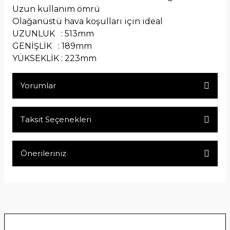
Uzun kullanım ömrü
Olağanüstü hava koşulları için ideal
UZUNLUK : 513mm
GENİŞLİK : 189mm
YÜKSEKLİK : 223mm
Yorumlar
Taksit Seçenekleri
Bu ürüne ilk yorumu siz yapın!
Önerileriniz
Yorum Yaz
Bu ürünün fiyat bilgisi, resim, ürün açıklamalarında ve diğer
konularda yetersiz gördüğünüz noktaları öneri formunu
kullanarak tarafımıza iletebilirsiniz.
Görüş ve önerileriniz için teşekkür ederiz.