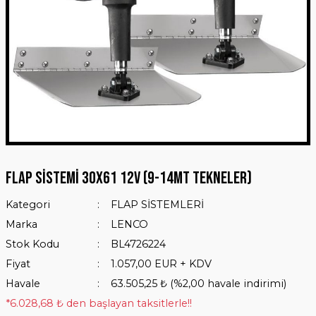
Flap Sistemi 30x61 12V (9-14mt tekneler)
Kategori
FLAP SİSTEMLERİ
Marka
LENCO
Stok Kodu
BL4726224
Fiyat
1.057,00 EUR + KDV
Havale
63.505,25 ₺ (%2,00 havale indirimi)
*6.028,68 ₺ den başlayan taksitlerle!!