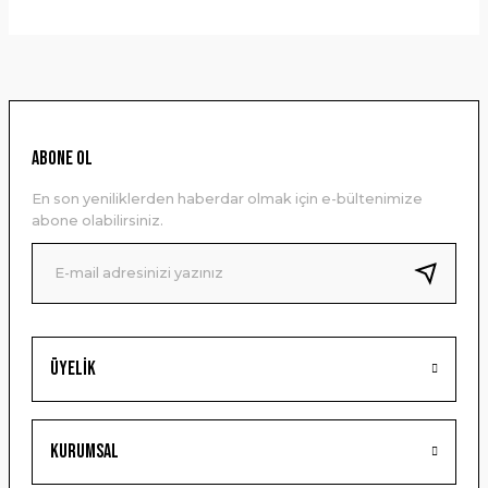
Bu ürünün fiyat bilgisi, resim, ürün açıklamalarında ve diğer
konularda yetersiz gördüğünüz noktaları öneri formunu
kullanarak tarafımıza iletebilirsiniz.
Görüş ve önerileriniz için teşekkür ederiz.
Ürün resmi kalitesiz, bozuk veya görüntülenemiyor.
ABONE OL
Ürün açıklamasında eksik bilgiler bulunuyor.
En son yeniliklerden haberdar olmak için e-bültenimize
Ürün bilgilerinde hatalar bulunuyor.
abone olabilirsiniz.
Ürün fiyatı diğer sitelerden daha pahalı.
Bu ürüne benzer farklı alternatifler olmalı.
Üyelik
Gönder
Kurumsal