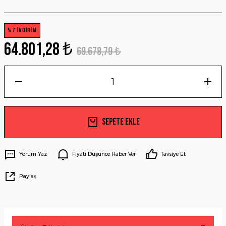
%7 İNDİRİM
64.801,28 ₺
69.678,79 ₺
Sepete Ekle
Yorum Yaz
Fiyatı Düşünce Haber Ver
Tavsiye Et
Paylaş