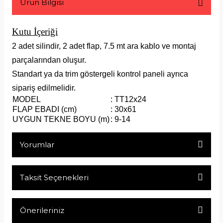
Ürün Bilgisi
Kutu İçeriği
2 adet silindir, 2 adet flap, 7.5 mt ara kablo ve montaj
parçalarından oluşur.
Standart ya da trim göstergeli kontrol paneli ayrıca
sipariş edilmelidir.
MODEL
: TT12x24
FLAP EBADI (cm)
: 30x61
UYGUN TEKNE BOYU (m)
: 9-14
Yorumlar
Taksit Seçenekleri
Bu ürüne ilk yorumu siz yapın!
Önerileriniz
Yorum Yaz