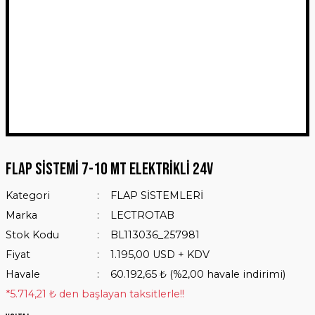
Flap Sistemi 7-10 mt Elektrikli 24V
Kategori
FLAP SİSTEMLERİ
Marka
LECTROTAB
Stok Kodu
BL113036_257981
Fiyat
1.195,00 USD + KDV
Havale
60.192,65 ₺ (%2,00 havale indirimi)
*5.714,21 ₺ den başlayan taksitlerle!!