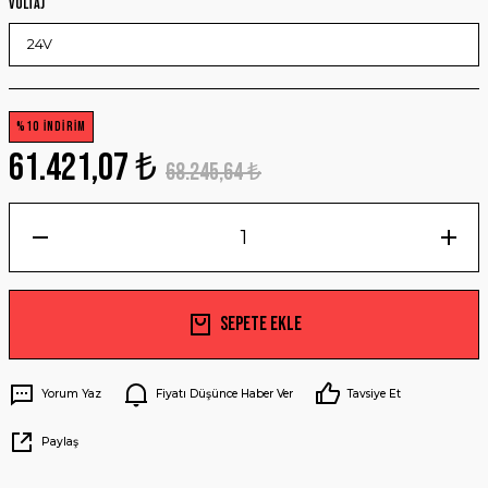
Voltaj
%10 İNDİRİM
61.421,07 ₺
68.245,64 ₺
Sepete Ekle
Yorum Yaz
Fiyatı Düşünce Haber Ver
Tavsiye Et
Paylaş