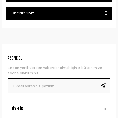
Bu ürüne ilk yorumu siz yapın!
Önerileriniz
Yorum Yaz
Bu ürünün fiyat bilgisi, resim, ürün açıklamalarında ve diğer
konularda yetersiz gördüğünüz noktaları öneri formunu
kullanarak tarafımıza iletebilirsiniz.
Görüş ve önerileriniz için teşekkür ederiz.
Ürün resmi kalitesiz, bozuk veya görüntülenemiyor.
ABONE OL
Ürün açıklamasında eksik bilgiler bulunuyor.
En son yeniliklerden haberdar olmak için e-bültenimize
Ürün bilgilerinde hatalar bulunuyor.
abone olabilirsiniz.
Ürün fiyatı diğer sitelerden daha pahalı.
Bu ürüne benzer farklı alternatifler olmalı.
Üyelik