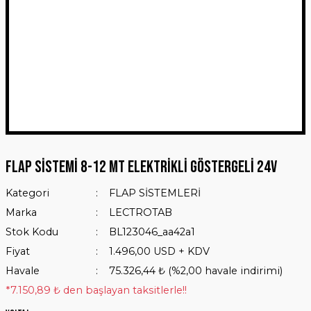
Flap Sistemi 8-12 mt Elektrikli Göstergeli 24V
Kategori
FLAP SİSTEMLERİ
Marka
LECTROTAB
Stok Kodu
BL123046_aa42a1
Fiyat
1.496,00 USD + KDV
Havale
75.326,44 ₺ (%2,00 havale indirimi)
*7.150,89 ₺ den başlayan taksitlerle!!