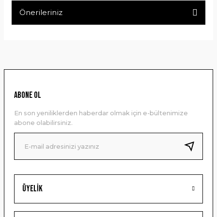
Önerileriniz
Yorum Yaz
Bu ürünün fiyat bilgisi, resim, ürün açıklamalarında ve diğer
konularda yetersiz gördüğünüz noktaları öneri formunu
kullanarak tarafımıza iletebilirsiniz.
Görüş ve önerileriniz için teşekkür ederiz.
Ürün resmi kalitesiz, bozuk veya görüntülenemiyor.
ABONE OL
Ürün açıklamasında eksik bilgiler bulunuyor.
En son yeniliklerden haberdar olmak için e-bültenimize
Ürün bilgilerinde hatalar bulunuyor.
abone olabilirsiniz.
Ürün fiyatı diğer sitelerden daha pahalı.
Bu ürüne benzer farklı alternatifler olmalı.
Üyelik
Gönder