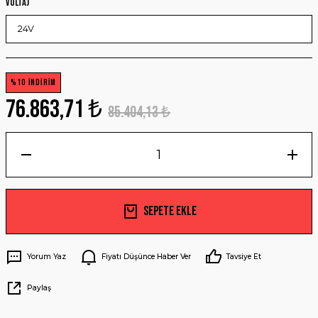
Voltaj
%10 İNDİRİM
76.863,71 ₺
85.404,13 ₺
Sepete Ekle
Yorum Yaz
Fiyatı Düşünce Haber Ver
Tavsiye Et
Paylaş