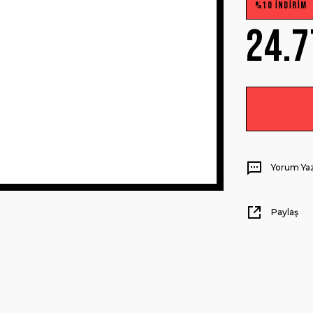
%10 İNDİRİM
24.7
Yorum Ya
Paylaş