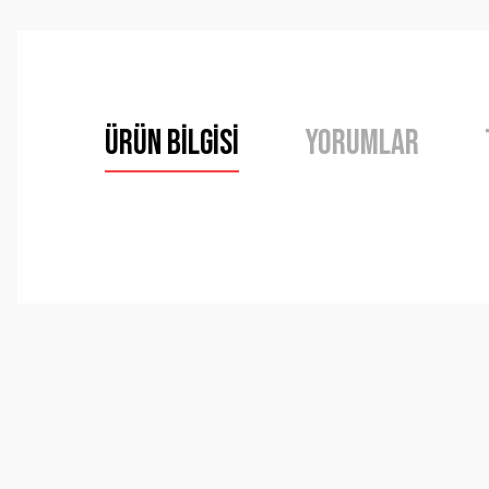
Ürün Bilgisi
Yorumlar
Bu ürünün fiyat bilgisi, resim, ürün açıklamalarında ve 
Görüş ve önerileriniz için teşekkür ederiz.
Ürün resmi kalitesiz, bozuk veya görüntülenemiyor.
Ürün açıklamasında eksik bilgiler bulunuyor.
Ürün bilgilerinde hatalar bulunuyor.
Ürün fiyatı diğer sitelerden daha pahalı.
Bu ürüne benzer farklı alternatifler olmalı.