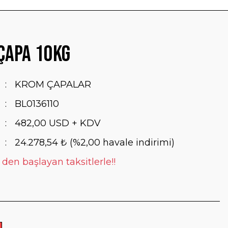
Çapa 10Kg
KROM ÇAPALAR
BL0136110
482,00 USD + KDV
24.278,54 ₺ (%2,00 havale indirimi)
 den başlayan taksitlerle!!