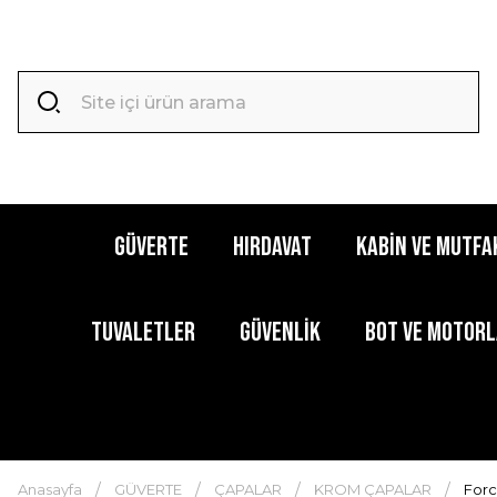
GÜVERTE
HIRDAVAT
KABİN ve MUTFA
TUVALETLER
GÜVENLİK
BOT ve MOTOR
Anasayfa
GÜVERTE
ÇAPALAR
KROM ÇAPALAR
Forc