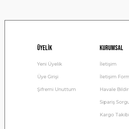
Üyelik
Kurumsal
Yeni Üyelik
İletişim
Üye Girişi
İletişim For
Şifremi Unuttum
Havale Bild
Sipariş Sorg
Kargo Takib