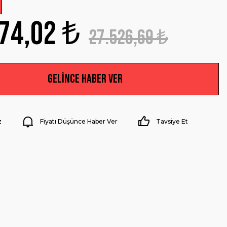
74,02 ₺
27.526,69 ₺
Gelince Haber Ver
z
Fiyatı Düşünce Haber Ver
Tavsiye Et