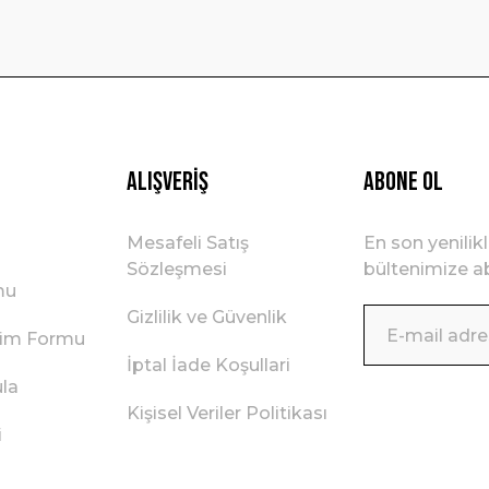
Gönder
Alışveriş
ABONE OL
Mesafeli Satış
En son yenilik
Sözleşmesi
bültenimize ab
mu
Gizlilik ve Güvenlik
irim Formu
İptal İade Koşullari
ula
Kişisel Veriler Politikası
i