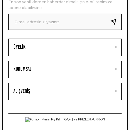
En son yeniliklerden haberdar olmak için e-bültenimize
Ürün bilgilerinde hatalar bulunuyor.
abone olabilirsiniz.
Ürün fiyatı diğer sitelerden daha pahalı.
Bu ürüne benzer farklı alternatifler olmalı.
Üyelik
Gönder
Kurumsal
Alışveriş