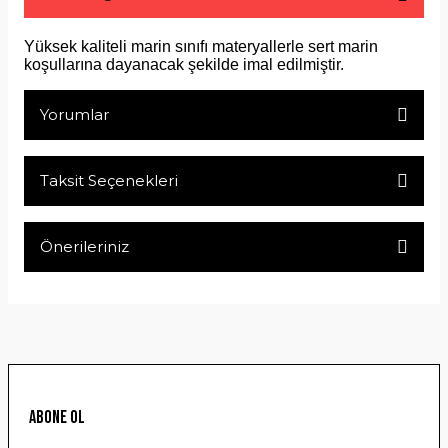
Yüksek kaliteli marin sınıfı materyallerle sert marin
koşullarına dayanacak şekilde imal edilmiştir.
Yorumlar
Taksit Seçenekleri
Bu ürüne ilk yorumu siz yapın!
Önerileriniz
Yorum Yaz
Bu ürünün fiyat bilgisi, resim, ürün açıklamalarında ve diğer
konularda yetersiz gördüğünüz noktaları öneri formunu
kullanarak tarafımıza iletebilirsiniz.
Görüş ve önerileriniz için teşekkür ederiz.
Ürün resmi kalitesiz, bozuk veya görüntülenemiyor.
ABONE OL
Ürün açıklamasında eksik bilgiler bulunuyor.