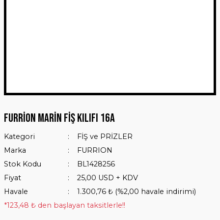
Furrion Marin Fiş Kılıfı 16A
Kategori
FİŞ ve PRİZLER
Marka
FURRION
Stok Kodu
BL1428256
Fiyat
25,00 USD + KDV
Havale
1.300,76 ₺ (%2,00 havale indirimi)
*123,48 ₺ den başlayan taksitlerle!!