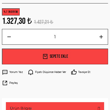
%7 İNDİRİM
1.327,30 ₺
1.427,21 ₺
Sepete Ekle
Yorum Yaz
Fiyatı Düşünce Haber Ver
Tavsiye Et
Paylaş
Ürün Bilgisi