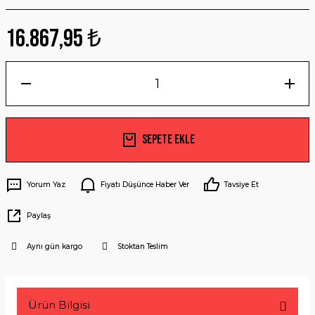
16.867,95 ₺
Sepete Ekle
Yorum Yaz
Fiyatı Düşünce Haber Ver
Tavsiye Et
Paylaş
Aynı gün kargo
Stoktan Teslim
Ürün Bilgisi