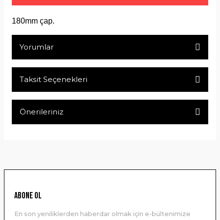
180mm çap.
Yorumlar
Taksit Seçenekleri
Bu ürüne ilk yorumu siz yapın!
Önerileriniz
Yorum Yaz
Bu ürünün fiyat bilgisi, resim, ürün açıklamalarında ve diğer
konularda yetersiz gördüğünüz noktaları öneri formunu
kullanarak tarafımıza iletebilirsiniz.
Görüş ve önerileriniz için teşekkür ederiz.
Ürün resmi kalitesiz, bozuk veya görüntülenemiyor.
ABONE OL
Ürün açıklamasında eksik bilgiler bulunuyor.
En son yeniliklerden haberdar olmak için e-bültenimize
Ürün bilgilerinde hatalar bulunuyor.