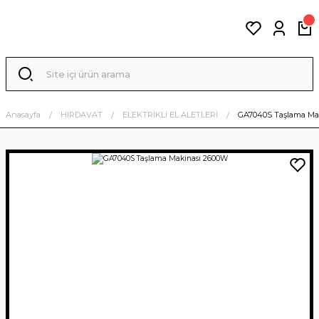
Anasayfa
HIRDAVAT
ELEKTRİKLİ EL ALETLERİ
GA7040S Taşlama Ma