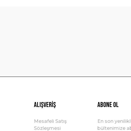
Bu ürüne ilk yorumu siz yapın!
Yorum Yaz
Gönder
Alışveriş
ABONE OL
Mesafeli Satış
En son yenilik
Sözleşmesi
bültenimize ab