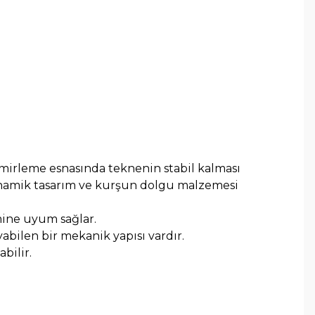
emirleme esnasında teknenin stabil kalması
inamik tasarım ve kurşun dolgu malzemesi
ine uyum sağlar.
bilen bir mekanik yapısı vardır.
bilir.
arafımıza iletebilirsiniz.