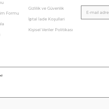
mu
Gizlilik ve Güvenlik
irim Formu
İptal İade Koşullari
ula
Kişisel Veriler Politikası
i