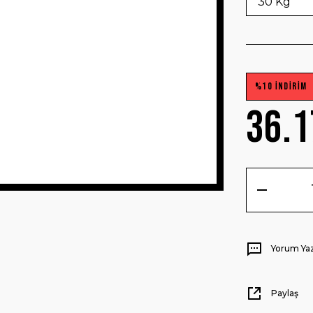
%10 İNDİRİM
36.1
Yorum Ya
Paylaş