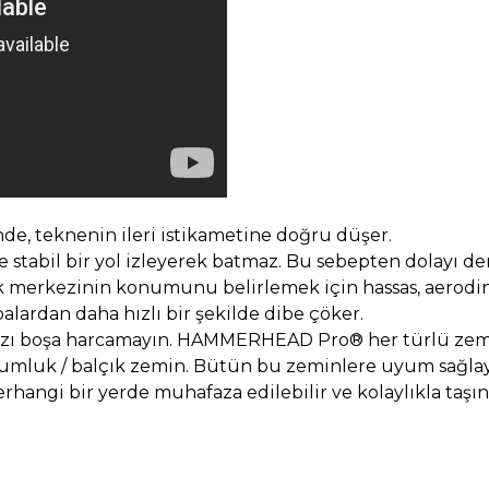
e, teknenin ileri istikametine doğru düşer.
e stabil bir yol izleyerek batmaz. Bu sebepten dolayı d
ık merkezinin konumunu belirlemek için hassas, aerod
rdan daha hızlı bir şekilde dibe çöker.
nızı boşa harcamayın. HAMMERHEAD Pro® her türlü zem
 kumluk / balçık zemin. Bütün bu zeminlere uyum sağlaya
gi bir yerde muhafaza edilebilir ve kolaylıkla taşına
diğer konularda yetersiz gördüğünüz noktaları öneri formunu kullanarak t