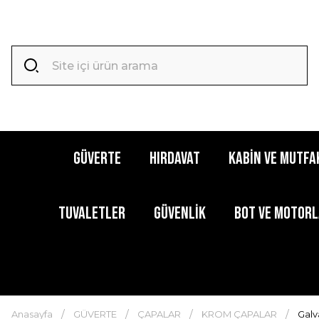
GÜVERTE
HIRDAVAT
KABİN ve MUTFA
TUVALETLER
GÜVENLİK
BOT ve MOTOR
Anasayfa
GÜVERTE
ÇAPALAR
KROM ÇAPALAR
Galv