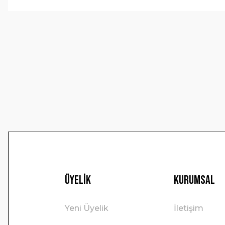
Görüş ve önerileriniz için teşekkür ederiz.
Ürün resmi kalitesiz, bozuk veya görüntülenemiyor.
Ürün açıklamasında eksik bilgiler bulunuyor.
Ürün bilgilerinde hatalar bulunuyor.
Ürün fiyatı diğer sitelerden daha pahalı.
Bu ürüne benzer farklı alternatifler olmalı.
Üyelik
Kurumsal
Yeni Üyelik
İletişim