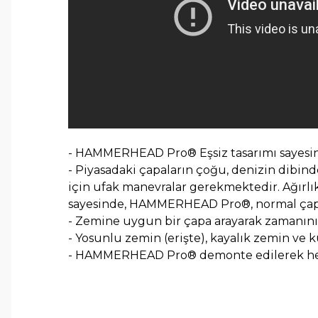
- HAMMERHEAD Pro® Eşsiz tasarımı sayesind
- Piyasadaki çapaların çoğu, denizin dibind
için ufak manevralar gerekmektedir. Ağırl
sayesinde, HAMMERHEAD Pro®, normal çapala
- Zemine uygun bir çapa arayarak zamanı
- Yosunlu zemin (erişte), kayalık zemin ve
- HAMMERHEAD Pro® demonte edilerek herhan
Bu ürünün fiyat bilgisi, resim, ürün açıklamalarında ve 