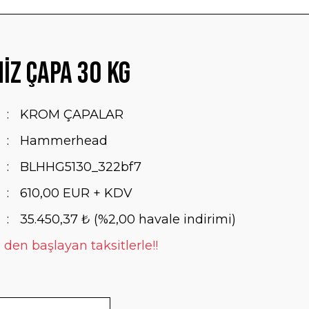
iz Çapa 30 Kg
KROM ÇAPALAR
Hammerhead
BLHHG5130_322bf7
610,00 EUR + KDV
35.450,37 ₺ (%2,00 havale indirimi)
 den başlayan taksitlerle!!