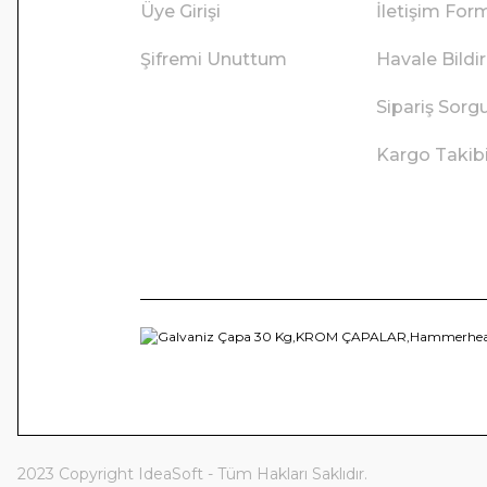
Üye Girişi
İletişim For
Şifremi Unuttum
Havale Bild
Sipariş Sorg
Kargo Takib
2023 Copyright IdeaSoft - Tüm Hakları Saklıdır.