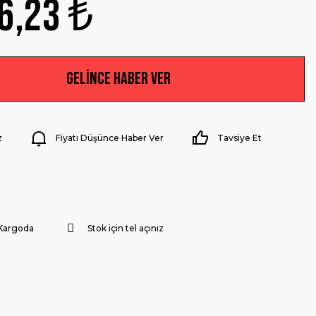
6,23 ₺
Gelince Haber Ver
z
Fiyatı Düşünce Haber Ver
Tavsiye Et
Kargoda
Stok için tel açınız