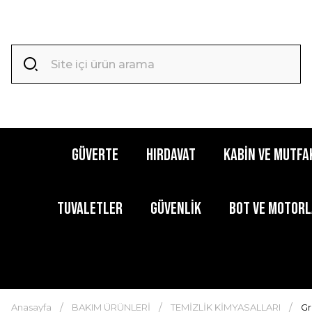
GÜVERTE
HIRDAVAT
KABİN ve MUTFA
TUVALETLER
GÜVENLİK
BOT ve MOTOR
Anasayfa
BAKIM ÜRÜNLERİ
TEMİZLİK KİMYASALLARI
Gr