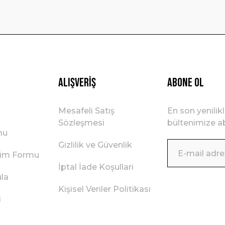
Gönder
Alışveriş
ABONE OL
Mesafeli Satış
En son yenilik
Sözleşmesi
bültenimize ab
mu
Gizlilik ve Güvenlik
irim Formu
İptal İade Koşullari
ula
Kişisel Veriler Politikası
i