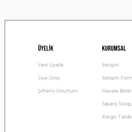
Üyelik
Kurumsal
Yeni Üyelik
İletişim
Üye Girişi
İletişim For
Şifremi Unuttum
Havale Bild
Sipariş Sorg
Kargo Takib