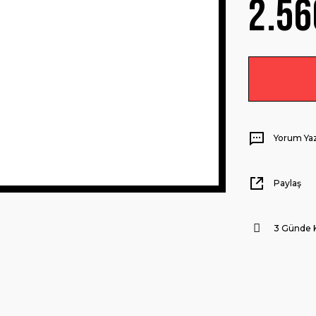
2.56
Yorum Ya
Paylaş
3 Günde 