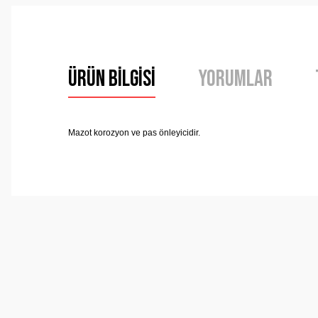
Ürün Bilgisi
Yorumlar
Mazot korozyon ve pas önleyicidir.
Bu ürünün fiyat bilgisi, resim, ürün açıklamalarında ve 
Görüş ve önerileriniz için teşekkür ederiz.
Ürün resmi kalitesiz, bozuk veya görüntülenemiyor.
Ürün açıklamasında eksik bilgiler bulunuyor.
Ürün bilgilerinde hatalar bulunuyor.
Ürün fiyatı diğer sitelerden daha pahalı.
Bu ürüne benzer farklı alternatifler olmalı.