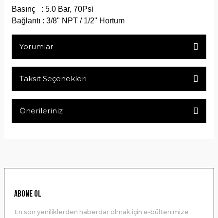
Basınç : 5.0 Bar, 70Psi
Bağlantı : 3/8" NPT / 1/2" Hortum
Yorumlar
Taksit Seçenekleri
Bu ürüne ilk yorumu siz yapın!
Önerileriniz
Yorum Yaz
Bu ürünün fiyat bilgisi, resim, ürün açıklamalarında ve diğer
konularda yetersiz gördüğünüz noktaları öneri formunu
kullanarak tarafımıza iletebilirsiniz.
Görüş ve önerileriniz için teşekkür ederiz.
Ürün resmi kalitesiz, bozuk veya görüntülenemiyor.
ABONE OL
Ürün açıklamasında eksik bilgiler bulunuyor.
En son yeniliklerden haberdar olmak için e-bültenimize
Ürün bilgilerinde hatalar bulunuyor.