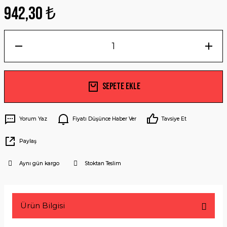
942,30 ₺
Sepete Ekle
Yorum Yaz
Fiyatı Düşünce Haber Ver
Tavsiye Et
Paylaş
Aynı gün kargo
Stoktan Teslim
Ürün Bilgisi