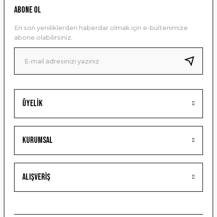
Ürün resmi kalitesiz, bozuk veya görüntülenemiyor.
ABONE OL
Ürün açıklamasında eksik bilgiler bulunuyor.
En son yeniliklerden haberdar olmak için e-bültenimize
Ürün bilgilerinde hatalar bulunuyor.
abone olabilirsiniz.
Ürün fiyatı diğer sitelerden daha pahalı.
Bu ürüne benzer farklı alternatifler olmalı.
Üyelik
Gönder
Kurumsal
Alışveriş