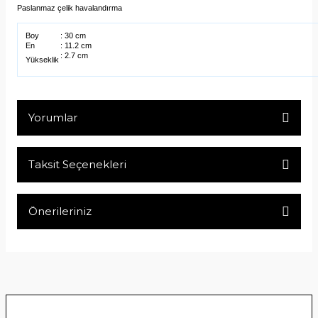
Paslanmaz çelik havalandırma
Boy
: 30 cm
En
: 11.2 cm
: 2.7 cm
Yükseklik
Yorumlar
Taksit Seçenekleri
Bu ürüne ilk yorumu siz yapın!
Önerileriniz
Yorum Yaz
Bu ürünün fiyat bilgisi, resim, ürün açıklamalarında ve diğer
konularda yetersiz gördüğünüz noktaları öneri formunu
kullanarak tarafımıza iletebilirsiniz.
Görüş ve önerileriniz için teşekkür ederiz.