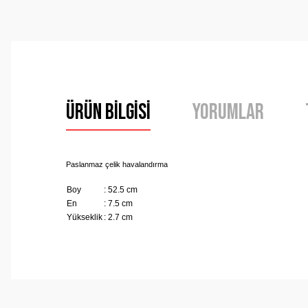
Ürün Bilgisi
Yorumlar
Paslanmaz çelik havalandırma
Boy
: 52.5 cm
En
: 7.5 cm
Yükseklik
: 2.7 cm
Bu ürünün fiyat bilgisi, resim, ürün açıklamalarında ve 
Görüş ve önerileriniz için teşekkür ederiz.
Ürün resmi kalitesiz, bozuk veya görüntülenemiyor.