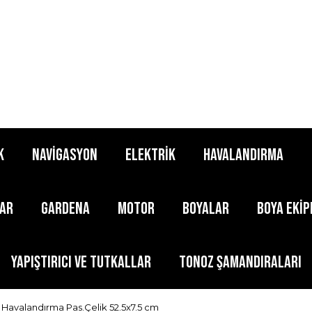
K
NAVİGASYON
ELEKTRİK
HAVALANDIRMA
LAR
GARDENA
MOTOR
BOYALAR
BOYA EKİ
YAPIŞTIRICI ve TUTKALLAR
TONOZ ŞAMANDIRALARI
Havalandırma Pas.Çelik 52.5x7.5 cm