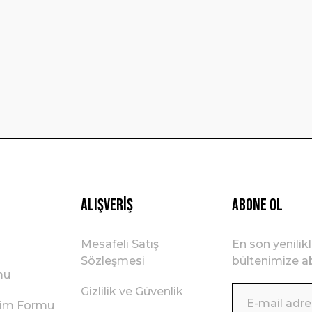
Yorum Yaz
Gönder
Alışveriş
ABONE OL
Mesafeli Satış
En son yenilik
Sözleşmesi
bültenimize ab
mu
Gizlilik ve Güvenlik
irim Formu