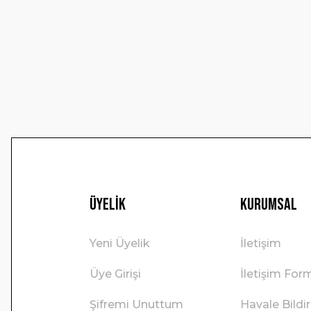
Ürün açıklamasında eksik bilgiler bulunuyor.
Ürün bilgilerinde hatalar bulunuyor.
Ürün fiyatı diğer sitelerden daha pahalı.
Bu ürüne benzer farklı alternatifler olmalı.
Üyelik
Kurumsal
Yeni Üyelik
İletişim
Üye Girişi
İletişim For
Şifremi Unuttum
Havale Bild