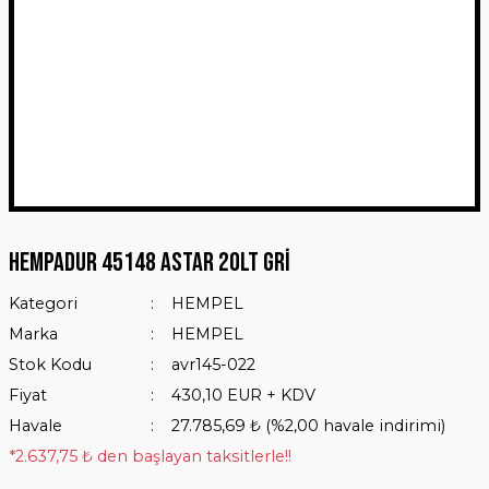
Hempadur 45148 Astar 20Lt Gri
Kategori
HEMPEL
Marka
HEMPEL
Stok Kodu
avr145-022
Fiyat
430,10 EUR + KDV
Havale
27.785,69 ₺ (%2,00 havale indirimi)
*2.637,75 ₺ den başlayan taksitlerle!!