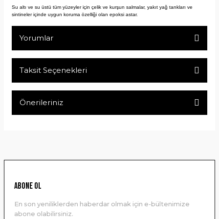
Su altı ve su üstü tüm yüzeyler için çelik ve kurşun salmalar, yakıt yağ tankları ve
sintineler içinde uygun koruma özelliği olan epoksi astar.
Yorumlar
Taksit Seçenekleri
Bu ürüne ilk yorumu siz yapın!
Önerileriniz
Yorum Yaz
Bu ürünün fiyat bilgisi, resim, ürün açıklamalarında ve diğer
konularda yetersiz gördüğünüz noktaları öneri formunu
kullanarak tarafımıza iletebilirsiniz.
Görüş ve önerileriniz için teşekkür ederiz.
Ürün resmi kalitesiz, bozuk veya görüntülenemiyor.
ABONE OL
Ürün açıklamasında eksik bilgiler bulunuyor.
En son yeniliklerden haberdar olmak için e-bültenimize
Ürün bilgilerinde hatalar bulunuyor.
abone olabilirsiniz.