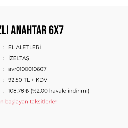
ızlı Anahtar 6x7
EL ALETLERİ
İZELTAŞ
avr0100010607
92,50 TL + KDV
108,78 ₺ (%2,00 havale indirimi)
n başlayan taksitlerle!!