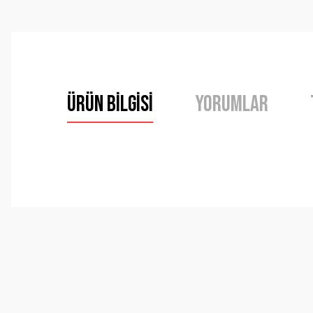
Ürün Bilgisi
Yorumlar
Bu ürünün fiyat bilgisi, resim, ürün açıklamalarında ve 
Görüş ve önerileriniz için teşekkür ederiz.
Ürün resmi kalitesiz, bozuk veya görüntülenemiyor.
Ürün açıklamasında eksik bilgiler bulunuyor.
Ürün bilgilerinde hatalar bulunuyor.
Ürün fiyatı diğer sitelerden daha pahalı.
Bu ürüne benzer farklı alternatifler olmalı.