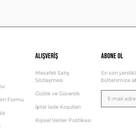
Gönder
Alışveriş
ABONE OL
Mesafeli Satış
En son yenilik
Sözleşmesi
bültenimize ab
mu
Gizlilik ve Güvenlik
irim Formu
İptal İade Koşullari
ula
Kişisel Veriler Politikası
i