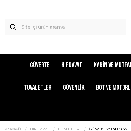
GÜVERTE
HIRDAVAT
KABİN ve MUTFA
TUVALETLER
GÜVENLİK
BOT ve MOTOR
Anasayfa
HIRDAVAT
EL ALETLERİ
İki Ağızlı Anahtar 6x7