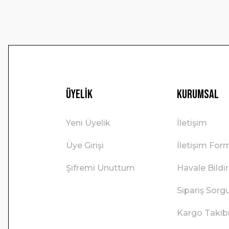
Üyelik
Kurumsal
Yeni Üyelik
İletişim
Üye Girişi
İletişim For
Şifremi Unuttum
Havale Bild
Sipariş Sorg
Kargo Takib