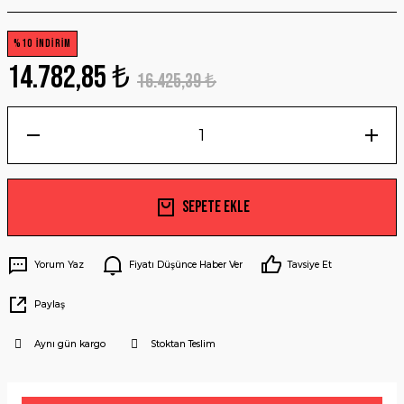
%10 İNDİRİM
14.782,85 ₺
16.425,39 ₺
Sepete Ekle
Yorum Yaz
Fiyatı Düşünce Haber Ver
Tavsiye Et
Paylaş
Aynı gün kargo
Stoktan Teslim