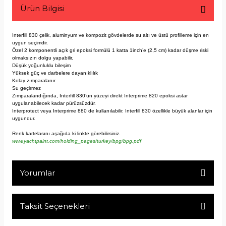
Ürün Bilgisi
Interfill 830 çelik, aluminyum ve kompozit gövdelerde su altı ve üstü profilleme için en
uygun seçimdir.
Özel 2 komponentli açık gri epoksi formülü 1 katta 1inch’e (2,5 cm) kadar düşme riski
olmaksızın dolgu yapabilir.
Düşük yoğunluklu bileşim
Yüksek güç ve darbelere dayanıklılık
Kolay zımparalanır
Su geçirmez
Zımparalandığında, Interfill 830’un yüzeyi direkt Interprime 820 epoksi astar
uygulanabilecek kadar pürüzsüzdür.
Interprotect veya Interprime 880 de kullanılabilir. Interfill 830 özellikle büyük alanlar için
uygundur.
Renk kartelasını aşağıda ki linkte görebilirsiniz.
www.yachtpaint.com/holding_pages/turkey/bpg/bpg.pdf
Yorumlar
Taksit Seçenekleri
Bu ürüne ilk yorumu siz yapın!