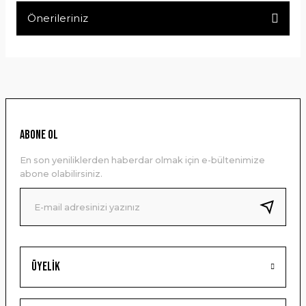
Önerileriniz
Yorum Yaz
Bu ürünün fiyat bilgisi, resim, ürün açıklamalarında ve diğer
konularda yetersiz gördüğünüz noktaları öneri formunu
kullanarak tarafımıza iletebilirsiniz.
Görüş ve önerileriniz için teşekkür ederiz.
Ürün resmi kalitesiz, bozuk veya görüntülenemiyor.
ABONE OL
Ürün açıklamasında eksik bilgiler bulunuyor.
En son yeniliklerden haberdar olmak için e-bültenimize
Ürün bilgilerinde hatalar bulunuyor.
abone olabilirsiniz.
Ürün fiyatı diğer sitelerden daha pahalı.
Bu ürüne benzer farklı alternatifler olmalı.
Üyelik
Gönder