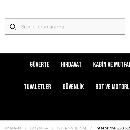
GÜVERTE
HIRDAVAT
KABİN ve MUTFA
TUVALETLER
GÜVENLİK
BOT ve MOTOR
Anasayfa
BOYALAR
INTERNATIONAL
İnterprime 820 5Lt