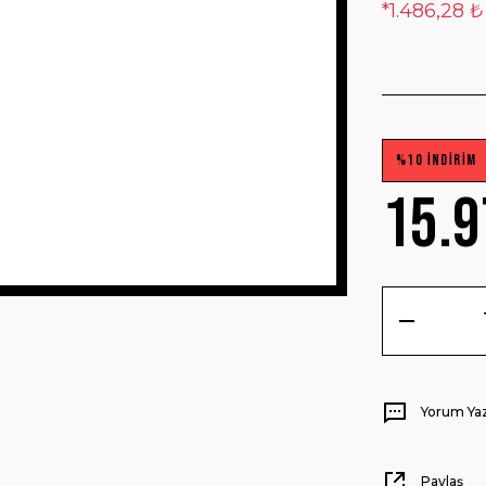
*1.486,28 ₺
%10 İNDİRİM
15.9
Yorum Ya
Paylaş