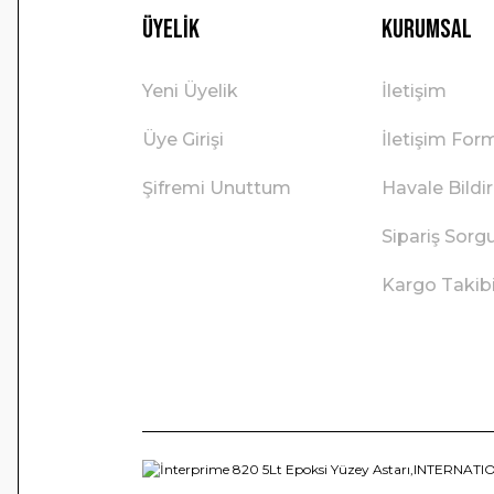
Üyelik
Kurumsal
Yeni Üyelik
İletişim
Üye Girişi
İletişim For
Şifremi Unuttum
Havale Bild
Sipariş Sorg
Kargo Takib