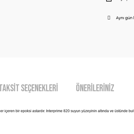
Aynı gün
Taksit Seçenekleri
Önerileriniz
ler içeren bir epoksi astardır. Interprime 820 suyun yüzeyinin altında ve üstünde b