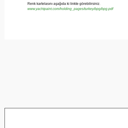
Renk kartelasını aşağıda ki linkte görebilirsiniz.
www.yachtpaint.com/holding_pages/turkey/bpg/bpg.pdf
Bu ürünün fiyat bilgisi, resim, ürün açıklamalarında ve 
Görüş ve önerileriniz için teşekkür ederiz.
Ürün resmi kalitesiz, bozuk veya görüntülenemiyor.
Ürün açıklamasında eksik bilgiler bulunuyor.
Ürün bilgilerinde hatalar bulunuyor.
Ürün fiyatı diğer sitelerden daha pahalı.
Bu ürüne benzer farklı alternatifler olmalı.