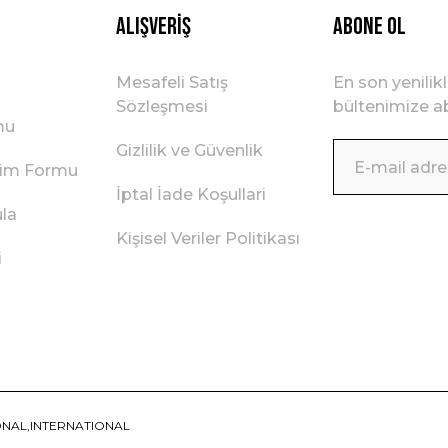
Alışveriş
ABONE OL
Mesafeli Satış
En son yenilik
Sözleşmesi
bültenimize ab
mu
Gizlilik ve Güvenlik
irim Formu
İptal İade Koşullari
ula
Kişisel Veriler Politikası
i