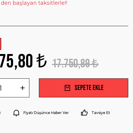
 den başlayan taksitlerle!!
75,80 ₺
17.750,89 ₺
Sepete Ekle
z
Fiyatı Düşünce Haber Ver
Tavsiye Et