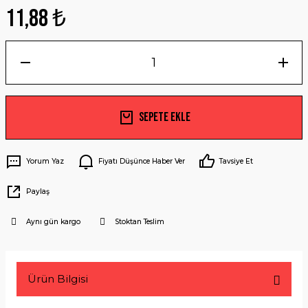
11,88 ₺
Sepete Ekle
Yorum Yaz
Fiyatı Düşünce Haber Ver
Tavsiye Et
Paylaş
Aynı gün kargo
Stoktan Teslim
Ürün Bilgisi