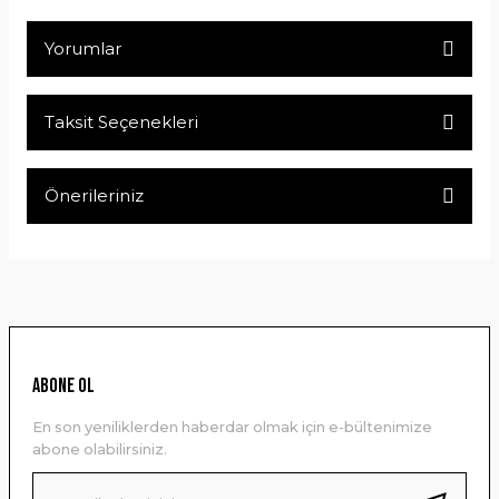
Yorumlar
Taksit Seçenekleri
Bu ürüne ilk yorumu siz yapın!
Önerileriniz
Yorum Yaz
Bu ürünün fiyat bilgisi, resim, ürün açıklamalarında ve diğer
konularda yetersiz gördüğünüz noktaları öneri formunu
kullanarak tarafımıza iletebilirsiniz.
Görüş ve önerileriniz için teşekkür ederiz.
Ürün resmi kalitesiz, bozuk veya görüntülenemiyor.
ABONE OL
Ürün açıklamasında eksik bilgiler bulunuyor.
En son yeniliklerden haberdar olmak için e-bültenimize
Ürün bilgilerinde hatalar bulunuyor.
abone olabilirsiniz.
Ürün fiyatı diğer sitelerden daha pahalı.