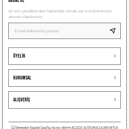
ABONE OL
Ürün açıklamasında eksik bilgiler bulunuyor.
En son yeniliklerden haberdar olmak için e-bültenimize
Ürün bilgilerinde hatalar bulunuyor.
abone olabilirsiniz.
Ürün fiyatı diğer sitelerden daha pahalı.
Bu ürüne benzer farklı alternatifler olmalı.
Üyelik
Gönder
Kurumsal
Alışveriş