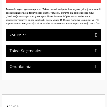
Jeneratör egzoz gaz/su ayırıcısı. Tekne demirli vaziyette iken egzoz çalıştığında o anki
sessizlik içinde tatsız fokurtu sesi çıkarır. Vetus bu duruma en gerçekçi çözümdür
çünkü soğutma suyundan gazı ayırır. Buna ilaveten büyük ses absorbe etme
kapasitesi vardır ve goose neck gibi görev yapar. Ø 45 mm hortuma uygundur ve 7 lt
kapasitededir. Su çıkış ağzı Ø 38 mm´dir. Maksimum sürekli çalışma sıcaklığı 70 °C´dir.
Yorumlar
Taksit Seçenekleri
Bu ürüne ilk yorumu siz yapın!
Önerileriniz
Yorum Yaz
Bu ürünün fiyat bilgisi, resim, ürün açıklamalarında ve diğer
konularda yetersiz gördüğünüz noktaları öneri formunu
kullanarak tarafımıza iletebilirsiniz.
Görüş ve önerileriniz için teşekkür ederiz.
Ürün resmi kalitesiz, bozuk veya görüntülenemiyor.