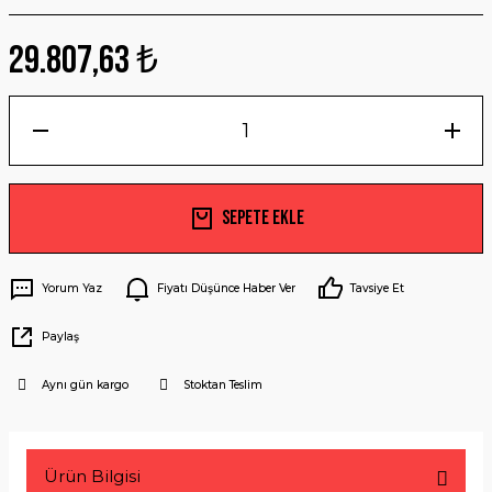
29.807,63 ₺
Sepete Ekle
Yorum Yaz
Fiyatı Düşünce Haber Ver
Tavsiye Et
Paylaş
Aynı gün kargo
Stoktan Teslim
Ürün Bilgisi