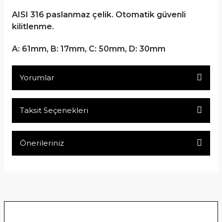
AISI 316 paslanmaz çelik. Otomatik güvenli
kilitlenme.
A: 61mm, B: 17mm, C: 50mm, D: 30mm
Yorumlar
Taksit Seçenekleri
Bu ürüne ilk yorumu siz yapın!
Önerileriniz
Yorum Yaz
Bu ürünün fiyat bilgisi, resim, ürün açıklamalarında ve diğer
konularda yetersiz gördüğünüz noktaları öneri formunu
kullanarak tarafımıza iletebilirsiniz.
Görüş ve önerileriniz için teşekkür ederiz.