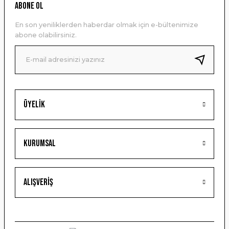
Ürün resmi kalitesiz, bozuk veya görüntülenemiyor.
ABONE OL
Ürün açıklamasında eksik bilgiler bulunuyor.
En son yeniliklerden haberdar olmak için e-bültenimize
Ürün bilgilerinde hatalar bulunuyor.
abone olabilirsiniz.
Ürün fiyatı diğer sitelerden daha pahalı.
Bu ürüne benzer farklı alternatifler olmalı.
Üyelik
Gönder
Kurumsal
Alışveriş