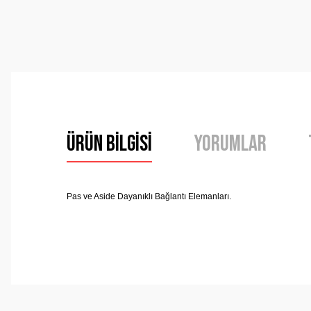
Ürün Bilgisi
Yorumlar
Pas ve Aside Dayan
ı
kl
ı
Ba
ğ
lant
ı
Elemanlar
ı.
Bu ürünün fiyat bilgisi, resim, ürün açıklamalarında ve 
Görüş ve önerileriniz için teşekkür ederiz.