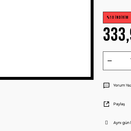
%10 İNDİRİM
333,
Yorum Ya
Paylaş
Aynı gün