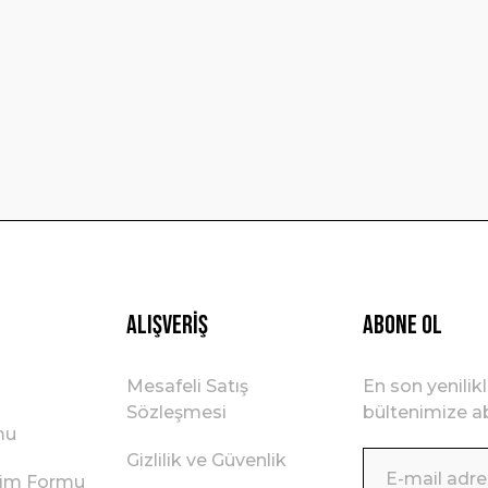
Yorum Yaz
Gönder
Alışveriş
ABONE OL
Mesafeli Satış
En son yenilik
Sözleşmesi
bültenimize ab
mu
Gizlilik ve Güvenlik
irim Formu