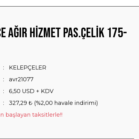
e Ağır Hizmet Pas.Çelik 175-
KELEPÇELER
avr21077
6,50 USD + KDV
327,29 ₺ (%2,00 havale indirimi)
n başlayan taksitlerle!!