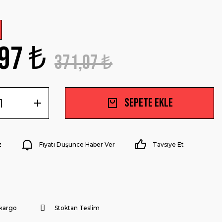
97 ₺
371,07 ₺
Sepete Ekle
z
Fiyatı Düşünce Haber Ver
Tavsiye Et
 kargo
Stoktan Teslim