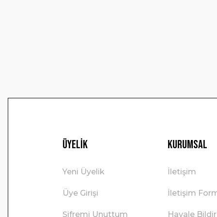
Ürün resmi kalitesiz, bozuk veya görüntülenemiyor.
Ürün açıklamasında eksik bilgiler bulunuyor.
Ürün bilgilerinde hatalar bulunuyor.
Ürün fiyatı diğer sitelerden daha pahalı.
Bu ürüne benzer farklı alternatifler olmalı.
Üyelik
Kurumsal
Yeni Üyelik
İletişim
Üye Girişi
İletişim For
Şifremi Unuttum
Havale Bild