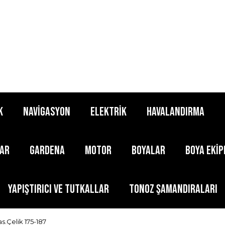
K
NAVİGASYON
ELEKTRİK
HAVALANDIRMA
LAR
GARDENA
MOTOR
BOYALAR
BOYA EKİ
YAPIŞTIRICI ve TUTKALLAR
TONOZ ŞAMANDIRALARI
s.Çelik 175-187