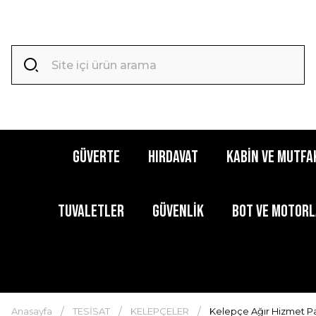
GÜVERTE
HIRDAVAT
KABİN ve MUTFA
TUVALETLER
GÜVENLİK
BOT ve MOTOR
Anasayfa
TESİSAT
KELEPÇELER
Kelepçe Ağır Hizmet Pa