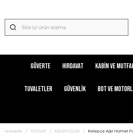
GÜVERTE
HIRDAVAT
KABİN ve MUTFA
TUVALETLER
GÜVENLİK
BOT ve MOTOR
Anasayfa
TESİSAT
KELEPÇELER
Kelepçe Ağır Hizmet Pa