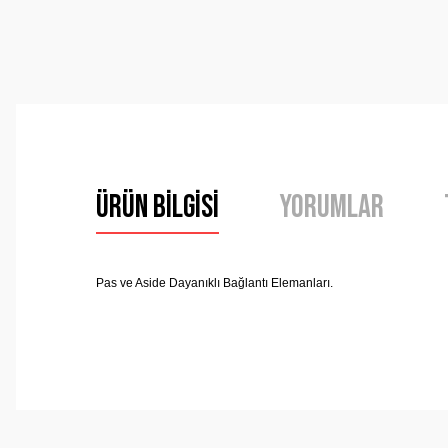
Ürün Bilgisi
Yorumlar
Pas ve Aside Dayan
ı
kl
ı
Ba
ğ
lant
ı
Elemanlar
ı.
Bu ürünün fiyat bilgisi, resim, ürün açıklamalarında ve 
Görüş ve önerileriniz için teşekkür ederiz.