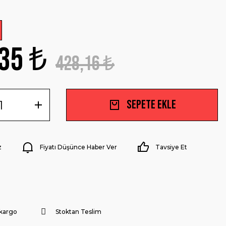
35 ₺
428,16 ₺
Sepete Ekle
z
Fiyatı Düşünce Haber Ver
Tavsiye Et
 kargo
Stoktan Teslim