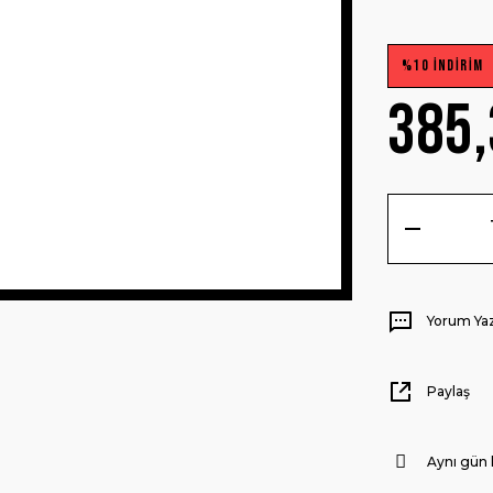
%10 İNDİRİM
385,
Yorum Ya
Paylaş
Aynı gün