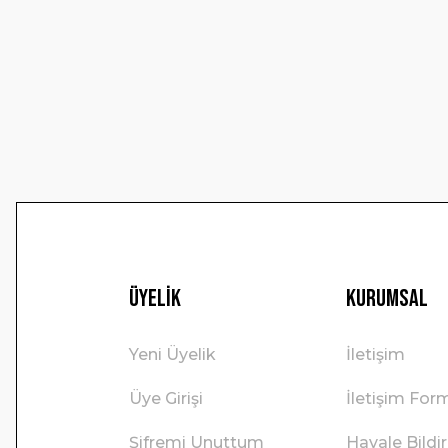
Ürün resmi kalitesiz, bozuk veya görüntülenemiyor.
Ürün açıklamasında eksik bilgiler bulunuyor.
Ürün bilgilerinde hatalar bulunuyor.
Ürün fiyatı diğer sitelerden daha pahalı.
Bu ürüne benzer farklı alternatifler olmalı.
Üyelik
Kurumsal
Yeni Üyelik
İletişim
Üye Girişi
İletişim For
Şifremi Unuttum
Havale Bild