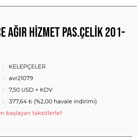
e Ağır Hizmet Pas.Çelik 201-
KELEPÇELER
avr21079
7,50 USD + KDV
377,64 ₺ (%2,00 havale indirimi)
n başlayan taksitlerle!!