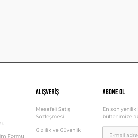
Yorum Yaz
Gönder
Alışveriş
ABONE OL
Mesafeli Satış
En son yenilik
Sözleşmesi
bültenimize ab
mu
Gizlilik ve Güvenlik
irim Formu