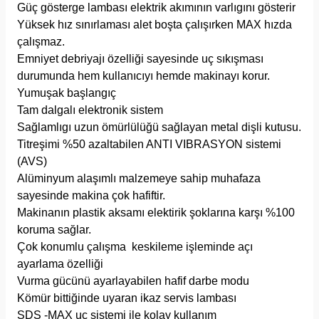
Güç gösterge lambası elektrik akımının varlıgını gösterir
Yüksek hız sınırlaması alet boşta çalışırken MAX hızda
çalışmaz.
Emniyet debriyajı özelliği sayesinde uç sıkışması
durumunda hem kullanıcıyı hemde makinayı korur.
Yumuşak başlangıç
Tam dalgalı elektronik sistem
Sağlamlıgı uzun ömürlülüğü sağlayan metal dişli kutusu.
Titreşimi %50 azaltabilen ANTI VIBRASYON sistemi
(AVS)
Alüminyum alaşımlı malzemeye sahip muhafaza
sayesinde makina çok hafiftir.
Makinanın plastik aksamı elektirik şoklarına karşı %100
koruma sağlar.
Çok konumlu çalışma keskileme işleminde açı
ayarlama özelliği
Vurma gücünü ayarlayabilen hafif darbe modu
Kömür bittiğinde uyaran ikaz servis lambası
SDS -MAX uç sistemi ile kolay kullanım