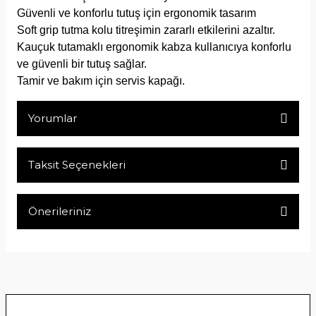
Güvenli ve konforlu tutuş için ergonomik tasarım
Soft grip tutma kolu titreşimin zararlı etkilerini azaltır.
Kauçuk tutamaklı ergonomik kabza kullanıcıya konforlu
ve güvenli bir tutuş sağlar.
Tamir ve bakım için servis kapağı.
Yorumlar
Taksit Seçenekleri
Bu ürüne ilk yorumu siz yapın!
Önerileriniz
Yorum Yaz
Bu ürünün fiyat bilgisi, resim, ürün açıklamalarında ve diğer
konularda yetersiz gördüğünüz noktaları öneri formunu
kullanarak tarafımıza iletebilirsiniz.
Görüş ve önerileriniz için teşekkür ederiz.