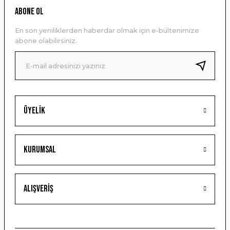
Ürün resmi kalitesiz, bozuk veya görüntülenemiyor.
ABONE OL
Ürün açıklamasında eksik bilgiler bulunuyor.
En son yeniliklerden haberdar olmak için e-bültenimize
Ürün bilgilerinde hatalar bulunuyor.
abone olabilirsiniz.
Ürün fiyatı diğer sitelerden daha pahalı.
Bu ürüne benzer farklı alternatifler olmalı.
Üyelik
Gönder
Kurumsal
Alışveriş