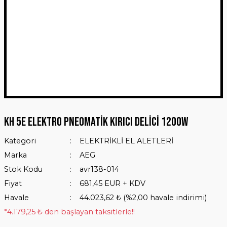
KH 5E Elektro Pneomatik Kırıcı Delici 1200W
Kategori
ELEKTRİKLİ EL ALETLERİ
Marka
AEG
Stok Kodu
avr138-014
Fiyat
681,45 EUR + KDV
Havale
44.023,62 ₺ (%2,00 havale indirimi)
*4.179,25 ₺ den başlayan taksitlerle!!