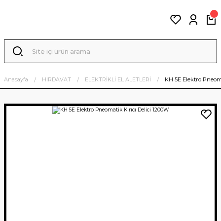
Anasayfa
HIRDAVAT
ELEKTRİKLİ EL ALETLERİ
KH 5E Elektro Pneoma