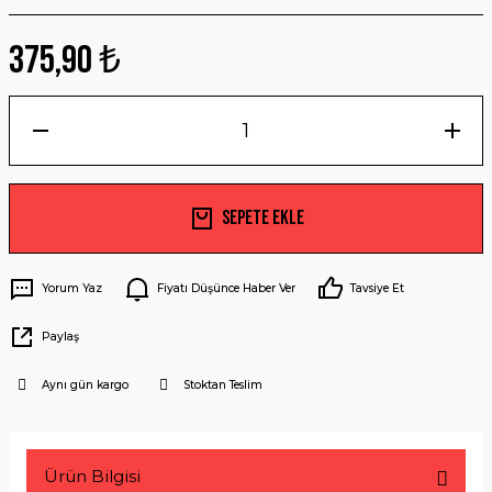
375,90 ₺
Sepete Ekle
Yorum Yaz
Fiyatı Düşünce Haber Ver
Tavsiye Et
Paylaş
Aynı gün kargo
Stoktan Teslim
Ürün Bilgisi