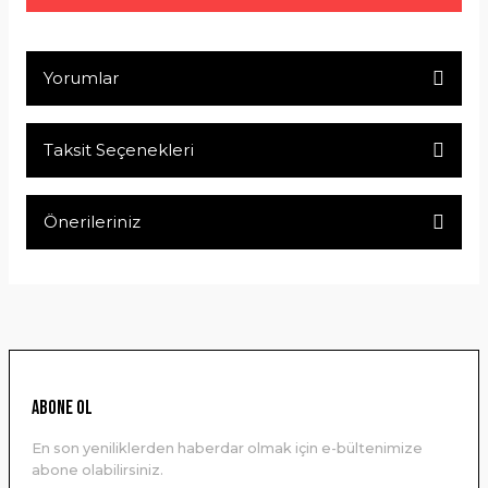
Yorumlar
Taksit Seçenekleri
Bu ürüne ilk yorumu siz yapın!
Önerileriniz
Yorum Yaz
Bu ürünün fiyat bilgisi, resim, ürün açıklamalarında ve diğer
konularda yetersiz gördüğünüz noktaları öneri formunu
kullanarak tarafımıza iletebilirsiniz.
Görüş ve önerileriniz için teşekkür ederiz.
Ürün resmi kalitesiz, bozuk veya görüntülenemiyor.
ABONE OL
Ürün açıklamasında eksik bilgiler bulunuyor.
En son yeniliklerden haberdar olmak için e-bültenimize
Ürün bilgilerinde hatalar bulunuyor.
abone olabilirsiniz.