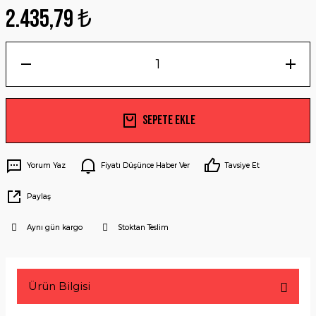
2.435,79 ₺
Sepete Ekle
Yorum Yaz
Fiyatı Düşünce Haber Ver
Tavsiye Et
Paylaş
Aynı gün kargo
Stoktan Teslim
Ürün Bilgisi