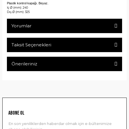
Plastik kontrol kapağı. Beyaz.
İç Ø (mm): 240
Dış Ø (mm): 325
Yorumlar
Taksit Seçenekleri
Bu ürüne ilk yorumu siz yapın!
Önerileriniz
Yorum Yaz
Bu ürünün fiyat bilgisi, resim, ürün açıklamalarında ve diğer
konularda yetersiz gördüğünüz noktaları öneri formunu
kullanarak tarafımıza iletebilirsiniz.
Görüş ve önerileriniz için teşekkür ederiz.
Ürün resmi kalitesiz, bozuk veya görüntülenemiyor.
ABONE OL
Ürün açıklamasında eksik bilgiler bulunuyor.
En son yeniliklerden haberdar olmak için e-bültenimize
Ürün bilgilerinde hatalar bulunuyor.