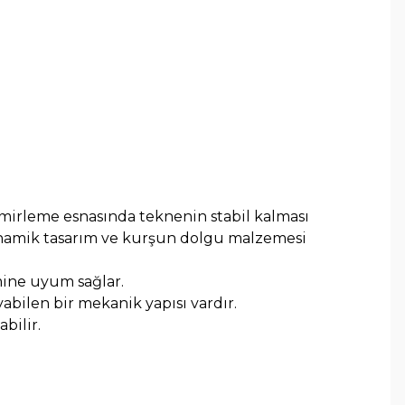
emirleme esnasında teknenin stabil kalması
inamik tasarım ve kurşun dolgu malzemesi
ine uyum sağlar.
bilen bir mekanik yapısı vardır.
bilir.
arafımıza iletebilirsiniz.