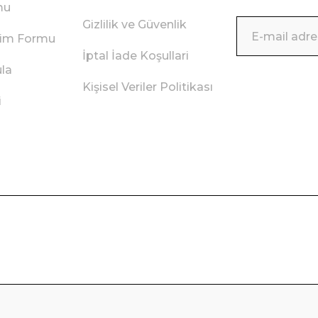
mu
Gizlilik ve Güvenlik
irim Formu
İptal İade Koşullari
ula
Kişisel Veriler Politikası
i