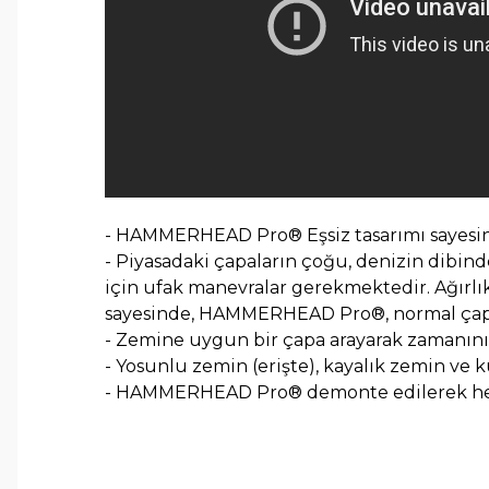
- HAMMERHEAD Pro® Eşsiz tasarımı sayesind
- Piyasadaki çapaların çoğu, denizin dibind
için ufak manevralar gerekmektedir. Ağırl
sayesinde, HAMMERHEAD Pro®, normal çapala
- Zemine uygun bir çapa arayarak zamanı
- Yosunlu zemin (erişte), kayalık zemin ve
- HAMMERHEAD Pro® demonte edilerek herhan
Bu ürünün fiyat bilgisi, resim, ürün açıklamalarında ve 