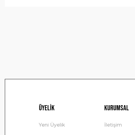
Görüş ve önerileriniz için teşekkür ederiz.
Ürün resmi kalitesiz, bozuk veya görüntülenemiyor.
Ürün açıklamasında eksik bilgiler bulunuyor.
Ürün bilgilerinde hatalar bulunuyor.
Ürün fiyatı diğer sitelerden daha pahalı.
Bu ürüne benzer farklı alternatifler olmalı.
Üyelik
Kurumsal
Yeni Üyelik
İletişim