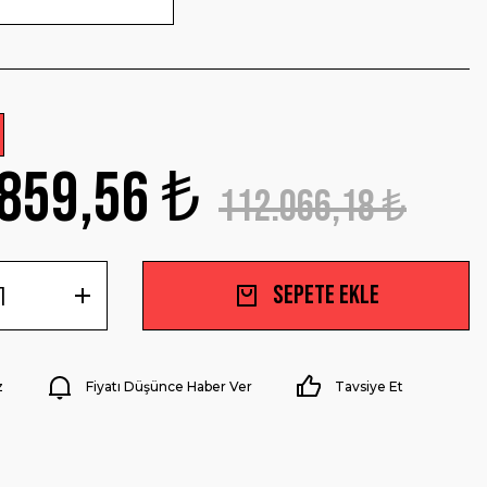
859,56 ₺
112.066,18 ₺
Sepete Ekle
z
Fiyatı Düşünce Haber Ver
Tavsiye Et