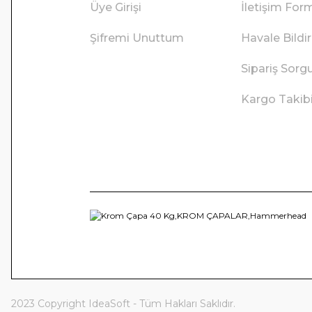
Üye Girişi
İletişim For
Şifremi Unuttum
Havale Bild
Sipariş Sorg
Kargo Takib
2023 Copyright IdeaSoft - Tüm Hakları Saklıdır.