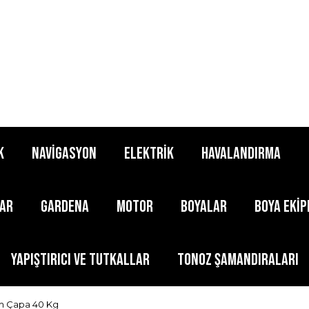
K
NAVİGASYON
ELEKTRİK
HAVALANDIRMA
LAR
GARDENA
MOTOR
BOYALAR
BOYA EKİ
YAPIŞTIRICI ve TUTKALLAR
TONOZ ŞAMANDIRALARI
m Çapa 40 Kg