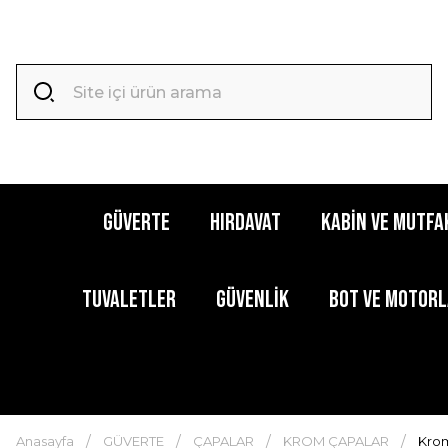
GÜVERTE
HIRDAVAT
KABİN ve MUTFA
TUVALETLER
GÜVENLİK
BOT ve MOTOR
Anasayfa
GÜVERTE
ÇAPALAR
KROM ÇAPALAR
Kro