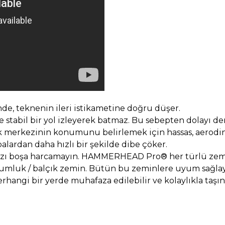
e, teknenin ileri istikametine doğru düşer.
e stabil bir yol izleyerek batmaz. Bu sebepten dolayı d
ık merkezinin konumunu belirlemek için hassas, aerod
rdan daha hızlı bir şekilde dibe çöker.
nızı boşa harcamayın. HAMMERHEAD Pro® her türlü zem
 kumluk / balçık zemin. Bütün bu zeminlere uyum sağlaya
gi bir yerde muhafaza edilebilir ve kolaylıkla taşına
diğer konularda yetersiz gördüğünüz noktaları öneri formunu kullanarak t