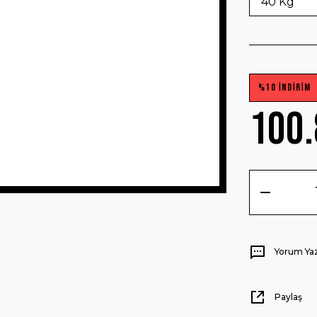
%10 İNDİRİM
100.
Yorum Ya
Paylaş