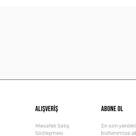
Bu ürüne ilk yorumu siz yapın!
Yorum Yaz
Gönder
Alışveriş
ABONE OL
Mesafeli Satış
En son yenilik
Sözleşmesi
bültenimize ab