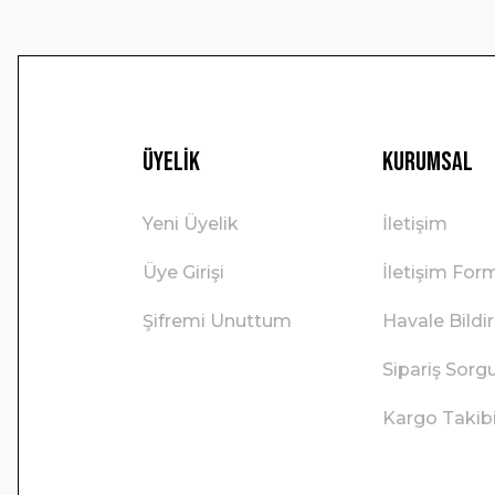
Üyelik
Kurumsal
Yeni Üyelik
İletişim
Üye Girişi
İletişim For
Şifremi Unuttum
Havale Bild
Sipariş Sorg
Kargo Takib