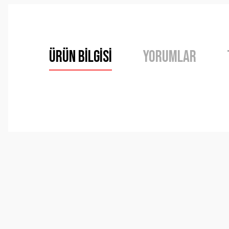
Ürün Bilgisi
Yorumlar
Bu ürünün fiyat bilgisi, resim, ürün açıklamalarında ve 
Görüş ve önerileriniz için teşekkür ederiz.
Ürün resmi kalitesiz, bozuk veya görüntülenemiyor.
Ürün açıklamasında eksik bilgiler bulunuyor.
Ürün bilgilerinde hatalar bulunuyor.
Ürün fiyatı diğer sitelerden daha pahalı.
Bu ürüne benzer farklı alternatifler olmalı.