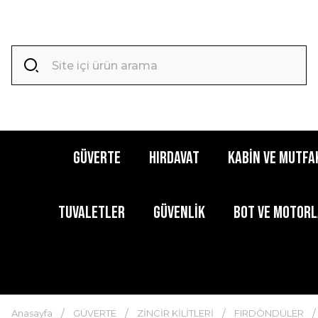
GÜVERTE
HIRDAVAT
KABİN ve MUTFA
TUVALETLER
GÜVENLİK
BOT ve MOTOR
Anasayfa
GÜVERTE
ZİNCİR KİLİTLERİ
FIRDÖNDÜLER