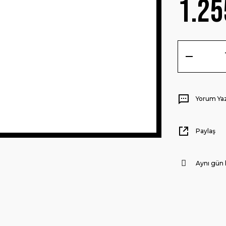
1.25
Yorum Ya
Paylaş
Aynı gün