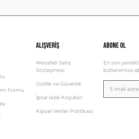
Gönder
Alışveriş
ABONE OL
Mesafeli Satış
En son yenilik
Sözleşmesi
bültenimize ab
mu
Gizlilik ve Güvenlik
irim Formu
İptal İade Koşullari
ula
Kişisel Veriler Politikası
i