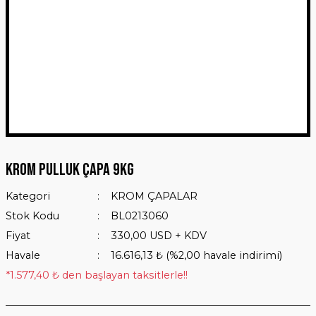
Krom Pulluk Çapa 9Kg
Kategori
KROM ÇAPALAR
Stok Kodu
BL0213060
Fiyat
330,00 USD + KDV
Havale
16.616,13 ₺ (%2,00 havale indirimi)
*1.577,40 ₺ den başlayan taksitlerle!!