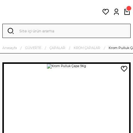
Anasayfa
GÜVERTE
ÇAPALAR
KROM ÇAPALAR
Krom Pulluk Ç