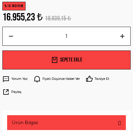
%10 İNDİRİM
16.955,23 ₺
18.839,15 ₺
Sepete Ekle
Yorum Yaz
Fiyatı Düşünce Haber Ver
Tavsiye Et
Paylaş
Ürün Bilgisi