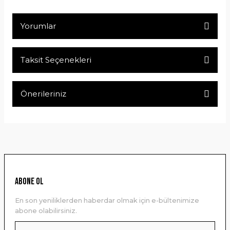
Yorumlar
Taksit Seçenekleri
Bu ürüne ilk yorumu siz yapın!
Önerileriniz
Yorum Yaz
Bu ürünün fiyat bilgisi, resim, ürün açıklamalarında ve diğer
konularda yetersiz gördüğünüz noktaları öneri formunu
kullanarak tarafımıza iletebilirsiniz.
Görüş ve önerileriniz için teşekkür ederiz.
Ürün resmi kalitesiz, bozuk veya görüntülenemiyor.
ABONE OL
Ürün açıklamasında eksik bilgiler bulunuyor.
En son yeniliklerden haberdar olmak için e-bültenimize
Ürün bilgilerinde hatalar bulunuyor.
abone olabilirsiniz.
Ürün fiyatı diğer sitelerden daha pahalı.