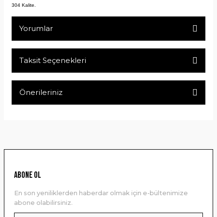
304 Kalite.
Yorumlar
Taksit Seçenekleri
Bu ürüne ilk yorumu siz yapın!
Önerileriniz
Yorum Yaz
Bu ürünün fiyat bilgisi, resim, ürün açıklamalarında ve diğer
konularda yetersiz gördüğünüz noktaları öneri formunu
kullanarak tarafımıza iletebilirsiniz.
Görüş ve önerileriniz için teşekkür ederiz.
Ürün resmi kalitesiz, bozuk veya görüntülenemiyor.
ABONE OL
Ürün açıklamasında eksik bilgiler bulunuyor.
En son yeniliklerden haberdar olmak için e-bültenimize
Ürün bilgilerinde hatalar bulunuyor.
abone olabilirsiniz.
Ürün fiyatı diğer sitelerden daha pahalı.