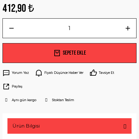
412,90 ₺
Sepete Ekle
Yorum Yaz
Fiyatı Düşünce Haber Ver
Tavsiye Et
Paylaş
Aynı gün kargo
Stoktan Teslim
Ürün Bilgisi