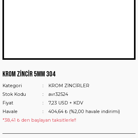
Krom Zincir 5mm 304
Kategori
KROM ZİNCİRLER
Stok Kodu
avr32524
Fiyat
7,23 USD + KDV
Havale
404,64 ₺ (%2,00 havale indirimi)
*38,41 ₺ den başlayan taksitlerle!!