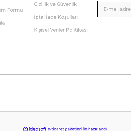
Gizlilik ve Güvenlik
irim Formu
İptal İade Koşullari
ula
Kişisel Veriler Politikası
i
ile
ideasoft
e-