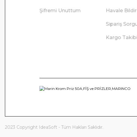
Şifremi Unuttum
Havale Bild
Sipariş Sorg
Kargo Takib
2023 Copyright IdeaSoft - Tüm Hakları Saklıdır.