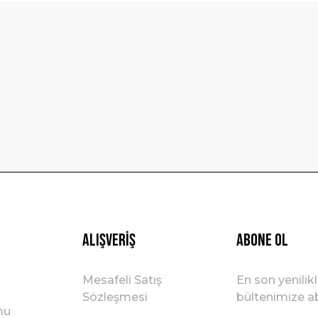
Bu ürüne ilk yorumu siz yapın!
Yorum Yaz
Gönder
Alışveriş
ABONE OL
Mesafeli Satış
En son yenilik
Sözleşmesi
bültenimize ab
mu