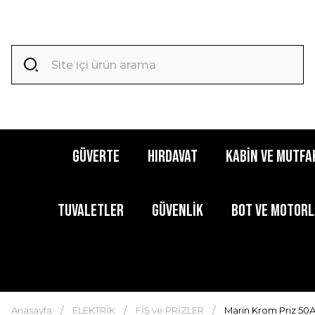
GÜVERTE
HIRDAVAT
KABİN ve MUTFA
TUVALETLER
GÜVENLİK
BOT ve MOTOR
Anasayfa
ELEKTRİK
FİŞ ve PRİZLER
Marin Krom Priz 50