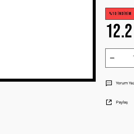
%10 İNDİRİM
12.2
Yorum Ya
Paylaş