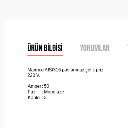
Ürün Bilgisi
Yorumlar
Marinco AISI316 paslanmaz çelik priz.
220 V.
Amper
: 50
Faz
: Monofaze
Kablo
: 3
Bu ürünün fiyat bilgisi, resim, ürün açıklamalarında ve 
Görüş ve önerileriniz için teşekkür ederiz.