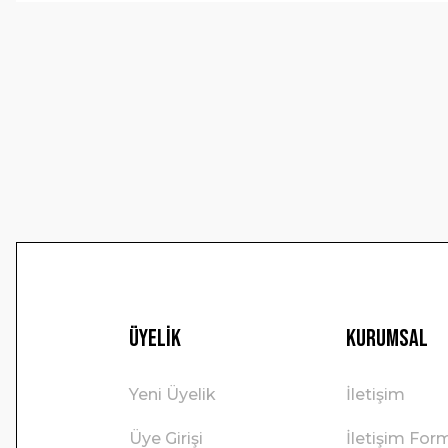
Ürün resmi kalitesiz, bozuk veya görüntülenemiyor.
Ürün açıklamasında eksik bilgiler bulunuyor.
Ürün bilgilerinde hatalar bulunuyor.
Ürün fiyatı diğer sitelerden daha pahalı.
Bu ürüne benzer farklı alternatifler olmalı.
Üyelik
Kurumsal
Yeni Üyelik
İletişim
Üye Girişi
İletişim For