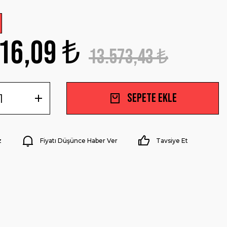
16,09 ₺
13.573,43 ₺
Sepete Ekle
z
Fiyatı Düşünce Haber Ver
Tavsiye Et