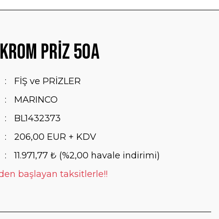
Krom Priz 50A
FİŞ ve PRİZLER
MARINCO
BL1432373
206,00 EUR + KDV
11.971,77 ₺ (%2,00 havale indirimi)
 den başlayan taksitlerle!!