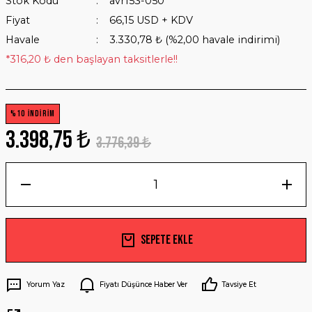
Stok Kodu
avr153-050
AR
Fiyat
66,15 USD + KDV
Havale
3.330,78 ₺ (%2,00 havale indirimi)
IZLARI
PALAKALARI
TI ELEMANLARI
*316,20 ₺ den başlayan taksitlerle!!
AKLAR
ER
%10 İNDİRİM
LAR
LER
3.398,75 ₺
3.776,39 ₺
AR
ERİ
ANTI ELEMANLARI
LZEMELERİ
ERİ
 SİSTEMLERİ
Sepete Ekle
YNUZU
Yorum Yaz
Fiyatı Düşünce Haber Ver
Tavsiye Et