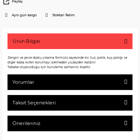
Paylaş
Aynı gün kargo
Stoktan Teslim
Ürün Bilgisi
Zengin ve çevre dostu yıkama formülü sayesinde kir, tuz, pislik, kuş pisliği ve
diğer kaba kirleri korumayı sökmeden yüzeyden kaldırır.
Tabaka oluşturduğu için kurulama zamanını kısaltır.
Yorumlar
Taksit Seçenekleri
Bu ürüne ilk yorumu siz yapın!
Önerileriniz
Yorum Yaz