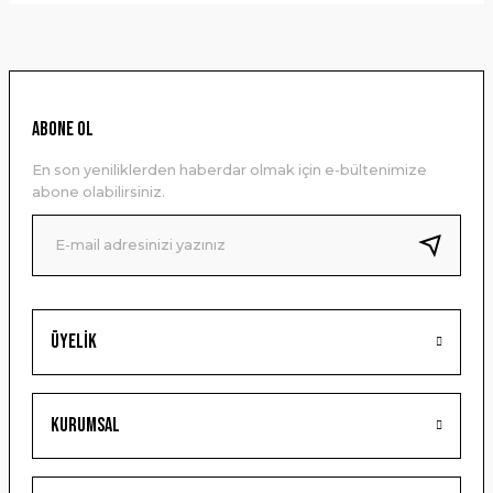
Bu ürünün fiyat bilgisi, resim, ürün açıklamalarında ve diğer
konularda yetersiz gördüğünüz noktaları öneri formunu
kullanarak tarafımıza iletebilirsiniz.
Görüş ve önerileriniz için teşekkür ederiz.
Ürün resmi kalitesiz, bozuk veya görüntülenemiyor.
ABONE OL
Ürün açıklamasında eksik bilgiler bulunuyor.
En son yeniliklerden haberdar olmak için e-bültenimize
Ürün bilgilerinde hatalar bulunuyor.
abone olabilirsiniz.
Ürün fiyatı diğer sitelerden daha pahalı.
Bu ürüne benzer farklı alternatifler olmalı.
Üyelik
Gönder
Kurumsal