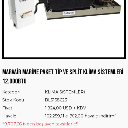
Marvair Marine Paket tip ve Split Klima Sistemleri
12.000BTU
Kategori
KLİMA SİSTEMLERİ
Stok Kodu
BL5158623
Fiyat
1.924,00 USD + KDV
Havale
102.259,11 ₺ (%2,00 havale indirimi)
*9.707,66 ₺ den başlayan taksitlerle!!