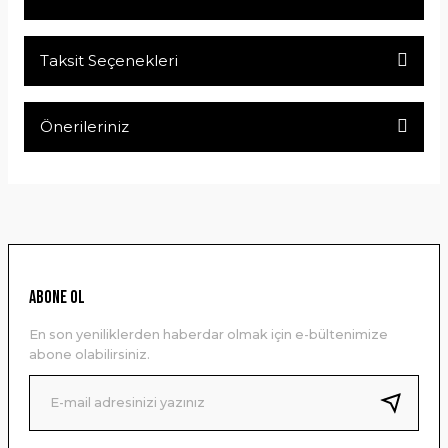
Taksit Seçenekleri
Bu ürüne ilk yorumu siz yapın!
Önerileriniz
Yorum Yaz
Bu ürünün fiyat bilgisi, resim, ürün açıklamalarında ve diğer
konularda yetersiz gördüğünüz noktaları öneri formunu
kullanarak tarafımıza iletebilirsiniz.
Görüş ve önerileriniz için teşekkür ederiz.
Ürün resmi kalitesiz, bozuk veya görüntülenemiyor.
ABONE OL
Ürün açıklamasında eksik bilgiler bulunuyor.
En son yeniliklerden haberdar olmak için e-bültenimize
Ürün bilgilerinde hatalar bulunuyor.
abone olabilirsiniz.
Ürün fiyatı diğer sitelerden daha pahalı.
Bu ürüne benzer farklı alternatifler olmalı.