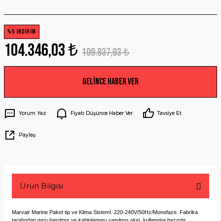
%5 İNDİRİM
104.346,03 ₺
109.837,93 ₺
Gelince Haber Ver
Yorum Yaz
Fiyatı Düşünce Haber Ver
Tavsiye Et
Paylaş
Ürün Bilgisi
Marvair Marine Paket tip ve Klima Sistemİ. 220-240V/50Hz/Monofaze. Fabrika
tarafından gazı basılmış ve kablolaması yapılmış olup, kullanıma hazırdır.