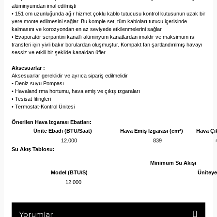
alüminyumdan imal edilmişti
• 151 cm uzunluğunda ağır hizmet çoklu kablo tutucusu kontrol kutusunun uzak bir
yere monte edilmesini sağlar. Bu komple set, tüm kabloları tutucu içerisinde
kalmasını ve korozyondan en az seviyede etkilenmelerini sağlar
• Evaporatör serpantini kanallı alüminyum kanatlardan imaldir ve maksimum ısı
transferi için yivli bakır borulardan oluşmuştur. Kompakt fan şartlandırılmış havayı
sessiz ve etkili bir şekilde kanaldan üfler
Aksesuarlar :
Aksesuarlar gereklidir ve ayrıca sipariş edilmelidir
• Deniz suyu Pompası
• Havalandırma hortumu, hava emiş ve çıkış ızgaraları
• Tesisat fitingleri
• Termostat-Kontrol Ünitesi
Önerilen Hava Izgarası Ebatları:
Ünite Ebadı (BTU/Saat)
Hava Emiş Izgarası (cm²)
Hava Çık
12.000
839
Su Akış Tablosu:
Minimum Su Akışı
Model (BTU/S)
Üniteye
12.000
Yorumlar