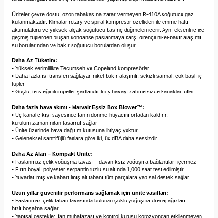
Üniteler çevre dostu, ozon tabakasına zarar vermeyen R-410A soğutucu gaz
kullanmaktadır. Klimalar rotary ve spiral kompresör özellikleri ile emme hattı
akümülatörü ve yüksek-alçak soğutucu basınç düğmeleri içerir. Aynı eksenli iç içe
geçmiş tüplerden oluşan kondanse paslanmaya karşı dirençli nikel-bakır alaşımlı
su borularından ve bakır soğutucu borulardan oluşur.
Daha Az Tüketim:
• Yüksek verimlilikte Tecumseh ve Copeland kompresörler
• Daha fazla ısı transferi sağlayan nikel-bakır alaşımlı, sekizli sarmal, çok başlı iç
tüpler
• Güçlü, ters eğimli impeller şartlandırılmış havayı zahmetsizce kanaldan üfler
Daha fazla hava akımı - Marvair Eşsiz Box Blower™:
• Üç kanal çıkışı sayesinde fanın dönme ihtiyacını ortadan kaldırır,
kurulum zamanından tasarruf sağlar
• Ünite üzerinde hava dağıtım kutusuna ihtiyaç yoktur
• Geleneksel santrifüjlü fanlara göre iki, üç dBA daha sessizdir
Daha Az Alan – Kompakt Ünite:
• Paslanmaz çelik yoğuşma tavası – dayanıksız yoğuşma bağlantıları içermez
• Fırın boyalı polyester serpantin tuzlu su altında 1,000 saat test edilmiştir
• Yuvarlatılmış ve kabartılmış alt tabanı tüm parçalara yapısal destek sağlar
Uzun yıllar güvenilir performans sağlamak için ünite vasıfları
:
• Paslanmaz çelik taban tavasında bulunan çoklu yoğuşma drenaj ağızları
hızlı boşalma sağlar
• Yapısal destekler, fan muhafazası ve kontrol kutusu korozyondan etkilenmeyen