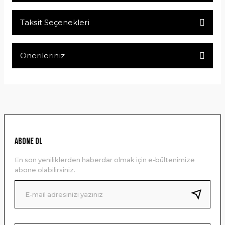
Taksit Seçenekleri
Bu ürüne ilk yorumu siz yapın!
Önerileriniz
Yorum Yaz
Bu ürünün fiyat bilgisi, resim, ürün açıklamalarında ve diğer
konularda yetersiz gördüğünüz noktaları öneri formunu
kullanarak tarafımıza iletebilirsiniz.
Görüş ve önerileriniz için teşekkür ederiz.
Ürün resmi kalitesiz, bozuk veya görüntülenemiyor.
ABONE OL
Ürün açıklamasında eksik bilgiler bulunuyor.
En son yeniliklerden haberdar olmak için e-bültenimize
Ürün bilgilerinde hatalar bulunuyor.
abone olabilirsiniz.
Ürün fiyatı diğer sitelerden daha pahalı.
Bu ürüne benzer farklı alternatifler olmalı.