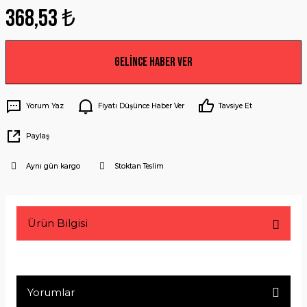
368,53 ₺
Gelince Haber Ver
Yorum Yaz
Fiyatı Düşünce Haber Ver
Tavsiye Et
Paylaş
Aynı gün kargo
Stoktan Teslim
Ürün Bilgisi
Yorumlar