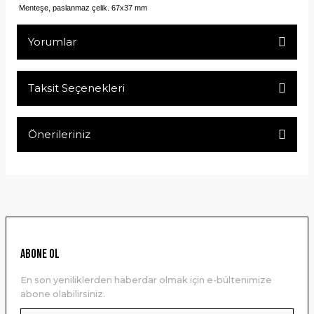
Menteşe, paslanmaz çelik. 67x37 mm
Yorumlar
Taksit Seçenekleri
Bu ürüne ilk yorumu siz yapın!
Önerileriniz
Yorum Yaz
Bu ürünün fiyat bilgisi, resim, ürün açıklamalarında ve diğer
konularda yetersiz gördüğünüz noktaları öneri formunu
kullanarak tarafımıza iletebilirsiniz.
Görüş ve önerileriniz için teşekkür ederiz.
Ürün resmi kalitesiz, bozuk veya görüntülenemiyor.
ABONE OL
Ürün açıklamasında eksik bilgiler bulunuyor.
En son yeniliklerden haberdar olmak için e-bültenimize
Ürün bilgilerinde hatalar bulunuyor.
abone olabilirsiniz.
Ürün fiyatı diğer sitelerden daha pahalı.