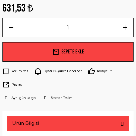
631,53 ₺
Sepete Ekle
Yorum Yaz
Fiyatı Düşünce Haber Ver
Tavsiye Et
Paylaş
Aynı gün kargo
Stoktan Teslim
Ürün Bilgisi