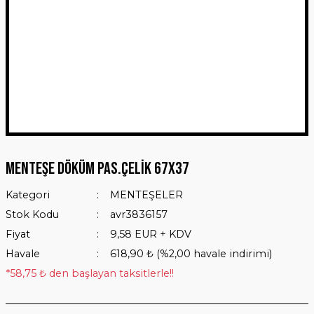
Menteşe Döküm Pas.Çelik 67x37
Kategori
MENTEŞELER
Stok Kodu
avr3836157
Fiyat
9,58 EUR + KDV
Havale
618,90 ₺ (%2,00 havale indirimi)
*58,75 ₺ den başlayan taksitlerle!!