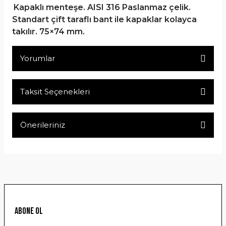
Kapaklı menteşe. AISI 316 Paslanmaz çelik.
Standart çift taraflı bant ile kapaklar kolayca
takılır. 75×74 mm.
Yorumlar
Taksit Seçenekleri
Bu ürüne ilk yorumu siz yapın!
Önerileriniz
Yorum Yaz
Bu ürünün fiyat bilgisi, resim, ürün açıklamalarında ve diğer
konularda yetersiz gördüğünüz noktaları öneri formunu
kullanarak tarafımıza iletebilirsiniz.
Görüş ve önerileriniz için teşekkür ederiz.
Ürün resmi kalitesiz, bozuk veya görüntülenemiyor.
ABONE OL
Ürün açıklamasında eksik bilgiler bulunuyor.