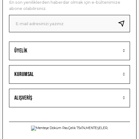
En son yeniliklerden haberdar olmak için e-bültenimize
Ürün bilgilerinde hatalar bulunuyor.
abone olabilirsiniz.
Ürün fiyatı diğer sitelerden daha pahalı.
Bu ürüne benzer farklı alternatifler olmalı.
Üyelik
Gönder
Kurumsal
Alışveriş