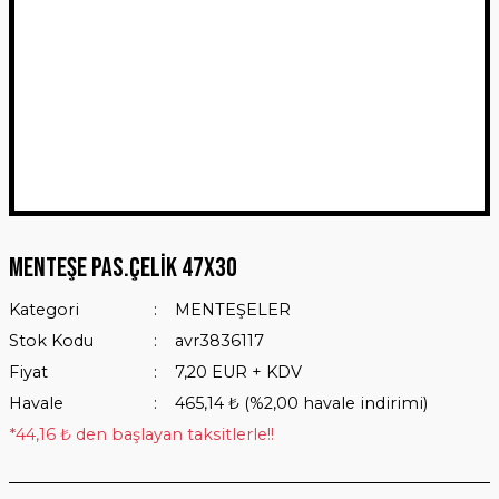
Menteşe Pas.Çelik 47x30
Kategori
MENTEŞELER
Stok Kodu
avr3836117
Fiyat
7,20 EUR + KDV
Havale
465,14 ₺ (%2,00 havale indirimi)
*44,16 ₺ den başlayan taksitlerle!!