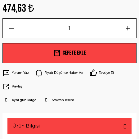
474,63 ₺
Sepete Ekle
Yorum Yaz
Fiyatı Düşünce Haber Ver
Tavsiye Et
Paylaş
Aynı gün kargo
Stoktan Teslim
Ürün Bilgisi