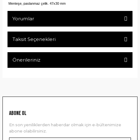
Menteşe, paslanmaz çelik. 47x30 mm
Yorumlar
Taksit Seçenekleri
Bu ürüne ilk yorumu siz yapın!
Önerileriniz
Yorum Yaz
Bu ürünün fiyat bilgisi, resim, ürün açıklamalarında ve diğer
konularda yetersiz gördüğünüz noktaları öneri formunu
kullanarak tarafımıza iletebilirsiniz.
Görüş ve önerileriniz için teşekkür ederiz.
Ürün resmi kalitesiz, bozuk veya görüntülenemiyor.
ABONE OL
Ürün açıklamasında eksik bilgiler bulunuyor.
En son yeniliklerden haberdar olmak için e-bültenimize
Ürün bilgilerinde hatalar bulunuyor.
abone olabilirsiniz.
Ürün fiyatı diğer sitelerden daha pahalı.