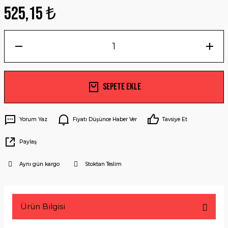
525,15 ₺
Sepete Ekle
Yorum Yaz
Fiyatı Düşünce Haber Ver
Tavsiye Et
Paylaş
Aynı gün kargo
Stoktan Teslim
Ürün Bilgisi