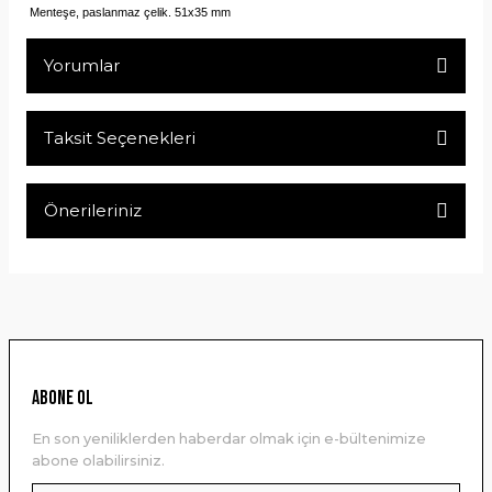
Menteşe, paslanmaz çelik. 51x35 mm
Yorumlar
Taksit Seçenekleri
Bu ürüne ilk yorumu siz yapın!
Önerileriniz
Yorum Yaz
Bu ürünün fiyat bilgisi, resim, ürün açıklamalarında ve diğer
konularda yetersiz gördüğünüz noktaları öneri formunu
kullanarak tarafımıza iletebilirsiniz.
Görüş ve önerileriniz için teşekkür ederiz.
Ürün resmi kalitesiz, bozuk veya görüntülenemiyor.
ABONE OL
Ürün açıklamasında eksik bilgiler bulunuyor.
En son yeniliklerden haberdar olmak için e-bültenimize
Ürün bilgilerinde hatalar bulunuyor.
abone olabilirsiniz.
Ürün fiyatı diğer sitelerden daha pahalı.