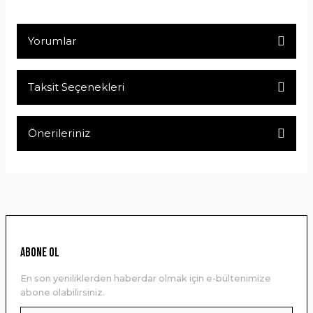
Yorumlar
Taksit Seçenekleri
Bu ürüne ilk yorumu siz yapın!
Önerileriniz
Yorum Yaz
Bu ürünün fiyat bilgisi, resim, ürün açıklamalarında ve diğer
konularda yetersiz gördüğünüz noktaları öneri formunu
kullanarak tarafımıza iletebilirsiniz.
Görüş ve önerileriniz için teşekkür ederiz.
Ürün resmi kalitesiz, bozuk veya görüntülenemiyor.
ABONE OL
Ürün açıklamasında eksik bilgiler bulunuyor.
En son yeniliklerden haberdar olmak için e-bültenimize
Ürün bilgilerinde hatalar bulunuyor.
abone olabilirsiniz.
Ürün fiyatı diğer sitelerden daha pahalı.