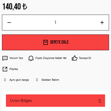
140,40 ₺
Sepete Ekle
Yorum Yaz
Fiyatı Düşünce Haber Ver
Tavsiye Et
Paylaş
Aynı gün kargo
Stoktan Teslim
Ürün Bilgisi