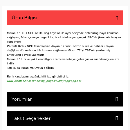
Ürün Bilgisi
Micron 77, TBT SPC antifouling boyaları ile aynı seviyede antifouling boya koruması
sağlayan, fakat çevreye negatif hiçbir etkisi olmayan gerçek SPC’dir (kendini cilalayan
kopolimer).
Patentli Biolux SPC teknolojisine dayanır, etkisi 2 sezon sürer ve dahası uzayan
değişken dönemlerde bile koruma sağlaması Micron 77 ‘yi TBT’nin yenilenmiş
antifouling boyası yapmıştır.
Micron 77 hızı ve yakıt verimliliğini azami mertebeye getirir çünkü sürüklemeyi en aza
indirir.
Tatlı suda kullanıma uygun değildir.
Renk kartelasını aşağıda ki linkte görebilirsiniz.
www.yachtpaint.com/holding_pages/turkey/bpg/bpg.pdf
Yorumlar
Taksit Seçenekleri
Bu ürüne ilk yorumu siz yapın!