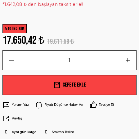
*1.642,08 ₺ den başlayan taksitlerle!!
%10 İNDİRİM
17.650,42 ₺
19.611,58 ₺
Sepete Ekle
Yorum Yaz
Fiyatı Düşünce Haber Ver
Tavsiye Et
Paylaş
Aynı gün kargo
Stoktan Teslim