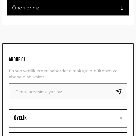
Önerileriniz
Yorum Yaz
Bu ürünün fiyat bilgisi, resim, ürün açıklamalarında ve diğer
konularda yetersiz gördüğünüz noktaları öneri formunu
kullanarak tarafımıza iletebilirsiniz.
Görüş ve önerileriniz için teşekkür ederiz.
Ürün resmi kalitesiz, bozuk veya görüntülenemiyor.
ABONE OL
Ürün açıklamasında eksik bilgiler bulunuyor.
En son yeniliklerden haberdar olmak için e-bültenimize
Ürün bilgilerinde hatalar bulunuyor.
abone olabilirsiniz.
Ürün fiyatı diğer sitelerden daha pahalı.
Bu ürüne benzer farklı alternatifler olmalı.
Üyelik
Gönder