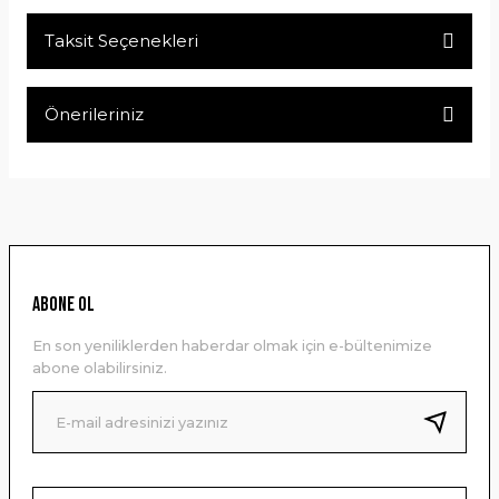
Taksit Seçenekleri
Bu ürüne ilk yorumu siz yapın!
Önerileriniz
Yorum Yaz
Bu ürünün fiyat bilgisi, resim, ürün açıklamalarında ve diğer
konularda yetersiz gördüğünüz noktaları öneri formunu
kullanarak tarafımıza iletebilirsiniz.
Görüş ve önerileriniz için teşekkür ederiz.
Ürün resmi kalitesiz, bozuk veya görüntülenemiyor.
ABONE OL
Ürün açıklamasında eksik bilgiler bulunuyor.
En son yeniliklerden haberdar olmak için e-bültenimize
Ürün bilgilerinde hatalar bulunuyor.
abone olabilirsiniz.
Ürün fiyatı diğer sitelerden daha pahalı.
Bu ürüne benzer farklı alternatifler olmalı.