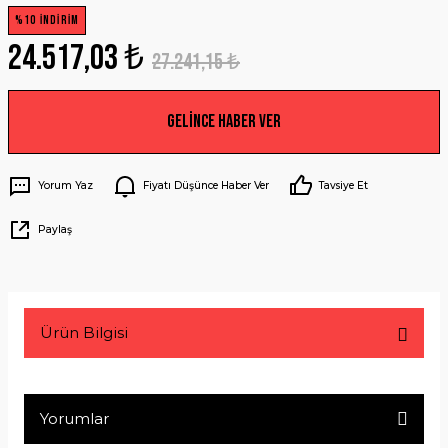
%10 İNDİRİM
24.517,03 ₺
27.241,15 ₺
Gelince Haber Ver
Yorum Yaz
Fiyatı Düşünce Haber Ver
Tavsiye Et
Paylaş
Ürün Bilgisi
Yorumlar