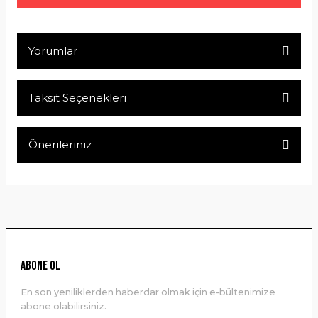
Yorumlar
Taksit Seçenekleri
Bu ürüne ilk yorumu siz yapın!
Önerileriniz
Yorum Yaz
Bu ürünün fiyat bilgisi, resim, ürün açıklamalarında ve diğer
konularda yetersiz gördüğünüz noktaları öneri formunu
kullanarak tarafımıza iletebilirsiniz.
Görüş ve önerileriniz için teşekkür ederiz.
Ürün resmi kalitesiz, bozuk veya görüntülenemiyor.
ABONE OL
Ürün açıklamasında eksik bilgiler bulunuyor.
En son yeniliklerden haberdar olmak için e-bültenimize
Ürün bilgilerinde hatalar bulunuyor.
abone olabilirsiniz.