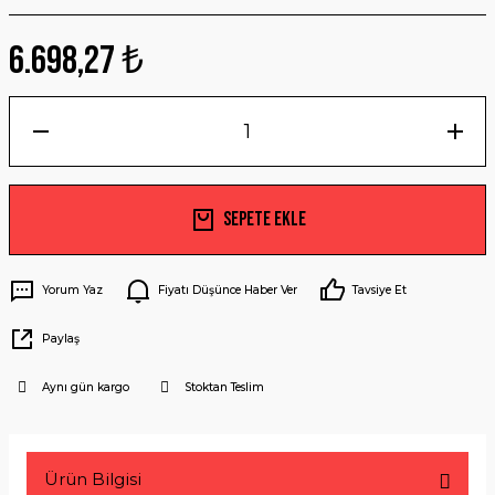
6.698,27 ₺
Sepete Ekle
Yorum Yaz
Fiyatı Düşünce Haber Ver
Tavsiye Et
Paylaş
Aynı gün kargo
Stoktan Teslim
Ürün Bilgisi